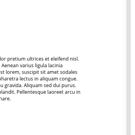
r pretium ultrices et eleifend nisl.
Aenean varius ligula lacinia
lorem, suscipit sit amet sodales
 pharetra lectus in aliquam congue.
eu gravida. Aliquam sed dui purus.
landit. Pellentesque laoreet arcu in
nare.