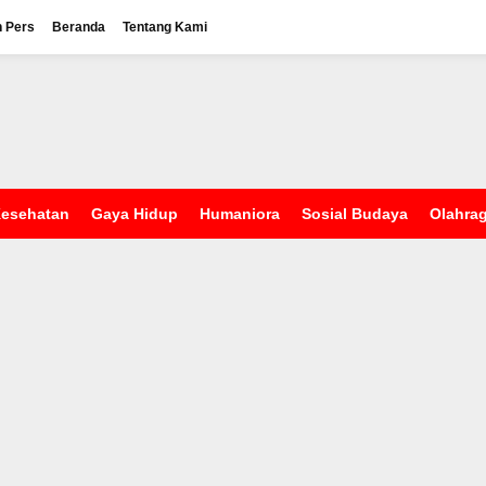
n Pers
Beranda
Tentang Kami
esehatan
Gaya Hidup
Humaniora
Sosial Budaya
Olahra