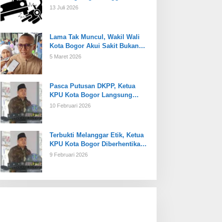
13 Juli 2026
Lama Tak Muncul, Wakil Wali
Kota Bogor Akui Sakit Bukan
Karena Masalah Internal
5 Maret 2026
Pasca Putusan DKPP, Ketua
KPU Kota Bogor Langsung
Dijabat Plt
10 Februari 2026
Terbukti Melanggar Etik, Ketua
KPU Kota Bogor Diberhentikan
Tetap
9 Februari 2026