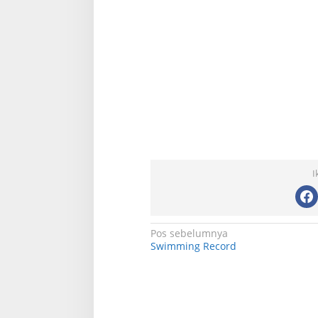
I
N
Pos sebelumnya
Swimming Record
a
v
i
g