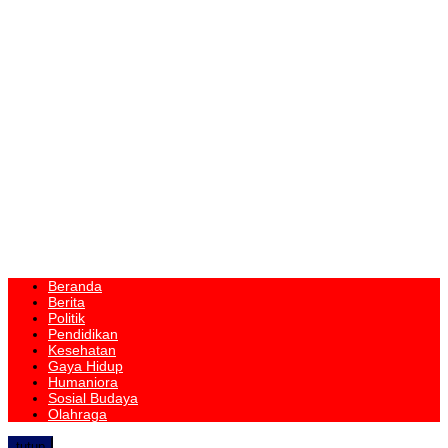
Beranda
Berita
Politik
Pendidikan
Kesehatan
Gaya Hidup
Humaniora
Sosial Budaya
Olahraga
tutup