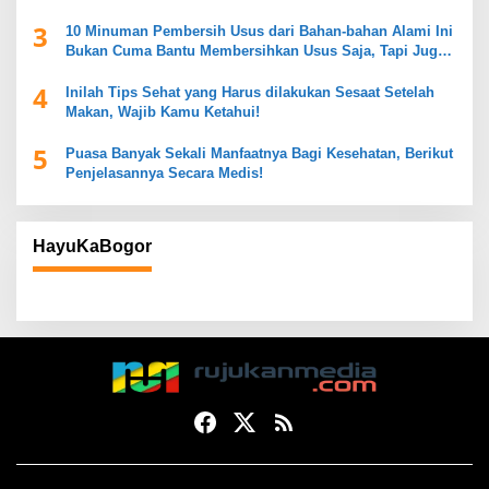
3
10 Minuman Pembersih Usus dari Bahan-bahan Alami Ini
Bukan Cuma Bantu Membersihkan Usus Saja, Tapi Juga
Mendukung Kesehatan Pencernaan
4
Inilah Tips Sehat yang Harus dilakukan Sesaat Setelah
Makan, Wajib Kamu Ketahui!
5
Puasa Banyak Sekali Manfaatnya Bagi Kesehatan, Berikut
Penjelasannya Secara Medis!
HayuKaBogor