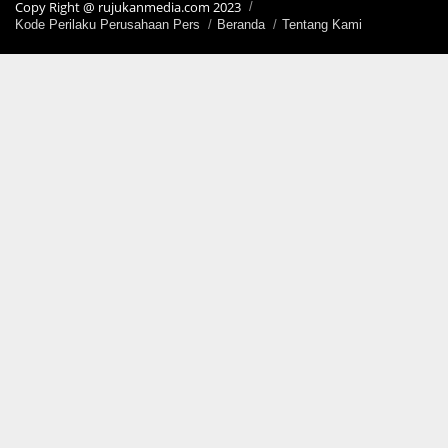
Copy Right @ rujukanmedia.com 2023
Kode Perilaku Perusahaan Pers
Beranda
Tentang Kami