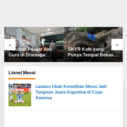
«
»
Puluhan Pelajar dan
SKYR Kafe yang
Guru di Dramaga
Punya Tempat Bekas
Bogor Diduga
Goa Terbengkalai di
Keracunan Usai
Puncak Bogor Kini
Santap Menu MBG
Menjadi Kafe yang Unik
Lionel Messi
dan Indah.
Lautaro Ubah Kesedihan Messi Jadi
Tangisan Juara Argentina di Copa
America