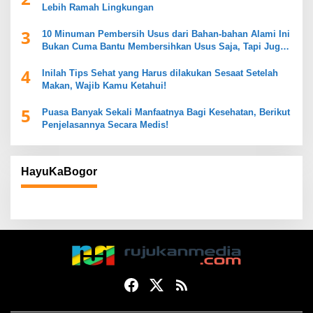
Lebih Ramah Lingkungan
3
10 Minuman Pembersih Usus dari Bahan-bahan Alami Ini
Bukan Cuma Bantu Membersihkan Usus Saja, Tapi Juga
Mendukung Kesehatan Pencernaan
4
Inilah Tips Sehat yang Harus dilakukan Sesaat Setelah
Makan, Wajib Kamu Ketahui!
5
Puasa Banyak Sekali Manfaatnya Bagi Kesehatan, Berikut
Penjelasannya Secara Medis!
HayuKaBogor