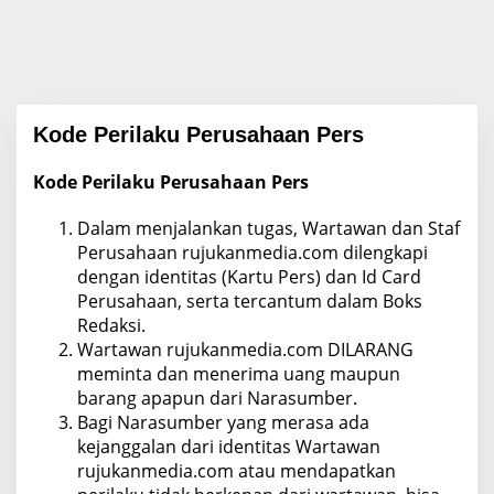
Kode Perilaku Perusahaan Pers
Kode Perilaku Perusahaan Pers
|
1
0
Dalam menjalankan tugas, Wartawan dan Staf
O
K
Perusahaan rujukanmedia.com dilengkapi
T
dengan identitas (Kartu Pers) dan Id Card
O
B
Perusahaan, serta tercantum dalam Boks
E
Redaksi.
R
2
Wartawan rujukanmedia.com DILARANG
0
2
meminta dan menerima uang maupun
1
barang apapun dari Narasumber.
O
L
Bagi Narasumber yang merasa ada
E
kejanggalan dari identitas Wartawan
H
A
rujukanmedia.com atau mendapatkan
D
M