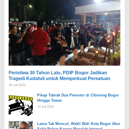
Peristiwa 30 Tahun Lalu, PDIP Bogor Jadikan
Tragedi Kudatuli untuk Memperkuat Persatuan
28 Juli 2026
Pikap Tabrak Dua Pemotor di Cibinong Bogor
Hingga Tewas
13 Juli 2026
Lama Tak Muncul, Wakil Wali Kota Bogor Akui
Sakit Bukan Karena Masalah Internal