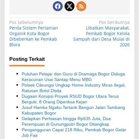
N
Pos sebelumnya
Pos berikutnya
Perda Sistem Pertanian
Libatkan Masyarakat,
a
Organik Kota Bogor
Pemkab Bogor Kelola
Dibeberkan ke Pemkab
Sampah dari Desa Mulai di
v
Blora
2026
i
g
Posting Terkait
a
s
Puluhan Pelajar dan Guru di Dramaga Bogor Diduga
Keracunan Usai Santap Menu MBG
i
Polsek Cileungsi Ungkap Home Industry Miras Ilegal,
Ratusan Botol Disita
p
Dugaan Korupsi Proyek RSUD Bogor Utara Terus
o
Bergulir, 8 Orang Diperiksa Kejari
Jusuf Hamka Ngaku Tertarik Bangun Jalan Tambang
s
Kabupaten Bogor
Gelapkan Perhiasan hingga Rp635 Juta, Dua
Perempuan di Gunungputri Bogor Ditangkap
Pengangguran Capai 218 Ribu, Pemkab Bogor Gelar
Job Fair