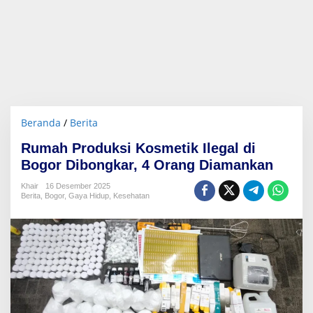
Beranda
/
Berita
R
u
Rumah Produksi Kosmetik Ilegal di
m
a
Bogor Dibongkar, 4 Orang Diamankan
h
P
Khair
16 Desember 2025
Berita
,
Bogor
,
Gaya Hidup
r
,
Kesehatan
o
d
u
k
s
i
K
o
s