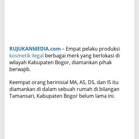
a
r
,
4
O
r
a
n
RUJUKANMEDIA.com
– Empat pelaku produksi
g
kosmetik ilegal
berbagai merk yang berlokasi di
D
i
wilayah Kabupaten Bogor, diamankan pihak
a
berwajib.
m
a
Keempat orang berinisial MA, AS, DS, dan IS itu
n
diamankan di dalam sebuah rumah di bilangan
k
a
Tamansari, Kabupaten Bogor belum lama ini.
n