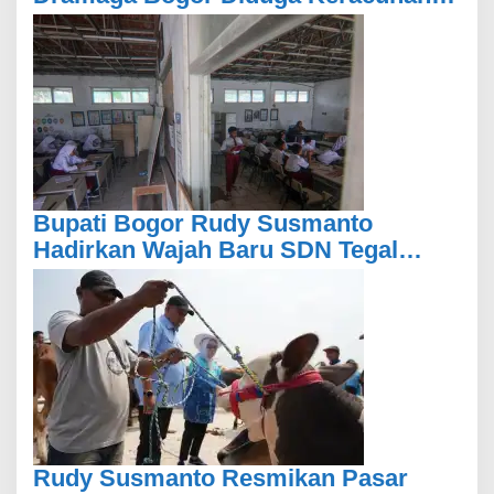
Usai Santap Menu MBG
Bupati Bogor Rudy Susmanto
Hadirkan Wajah Baru SDN Tegal
Benteng, Setelah 11 Tahun Tak
Tersentuh Pembangunan
Rudy Susmanto Resmikan Pasar