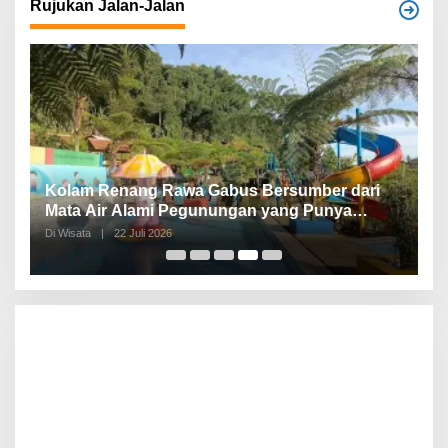
Rujukan Jalan-Jalan
Kolam Renang Rawa Gabus Bersumber dari
G
Mata Air Alami Pegunungan yang Punya
S
Pemandangan Langsung di Alam dan
d
Di Wisata
|
22 Juli 2026
Di 
Pegunungan
I