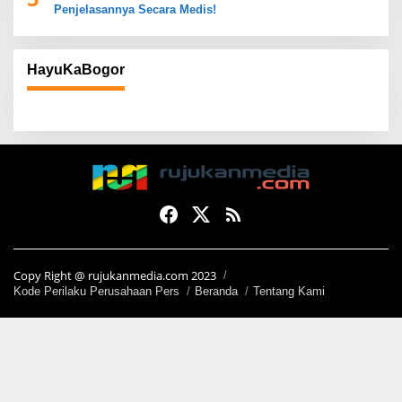
Penjelasannya Secara Medis!
HayuKaBogor
Copy Right @ rujukanmedia.com 2023
Kode Perilaku Perusahaan Pers
Beranda
Tentang Kami