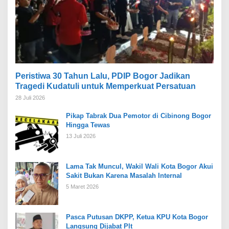
Peristiwa 30 Tahun Lalu, PDIP Bogor Jadikan
Tragedi Kudatuli untuk Memperkuat Persatuan
28 Juli 2026
Pikap Tabrak Dua Pemotor di Cibinong Bogor
Hingga Tewas
13 Juli 2026
Lama Tak Muncul, Wakil Wali Kota Bogor Akui
Sakit Bukan Karena Masalah Internal
5 Maret 2026
Pasca Putusan DKPP, Ketua KPU Kota Bogor
Langsung Dijabat Plt