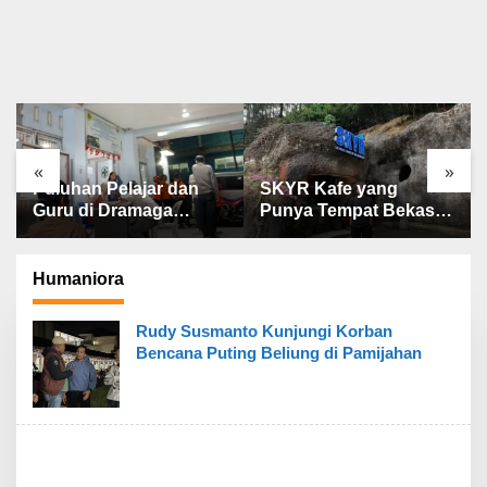
«
»
Puluhan Pelajar dan
SKYR Kafe yang
Guru di Dramaga
Punya Tempat Bekas
Bogor Diduga
Goa Terbengkalai di
Keracunan Usai
Puncak Bogor Kini
Santap Menu MBG
Menjadi Kafe yang Unik
Humaniora
dan Indah.
Rudy Susmanto Kunjungi Korban
Bencana Puting Beliung di Pamijahan