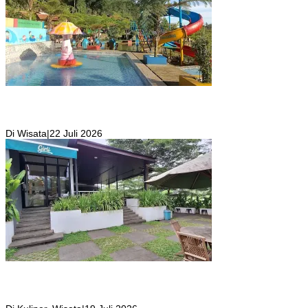
Kolam Renang Rawa Gabus Bersumber dari Mata Air Alami
Pegunungan yang Punya Pemandangan Langsung di Alam dan
Pegunungan
Di Wisata
|
22 Juli 2026
Girli Coffee Salah Satu Kafe yang Memiliki Suasana Syahdu dengan
Suara Aliran Sungai ditambah Pemandangan Gunung Salak yang
Indah!