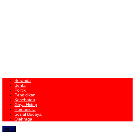
Beranda
Berita
Politik
Pendidikan
Kesehatan
Gaya Hidup
Humaniora
Sosial Budaya
Olahraga
tutup