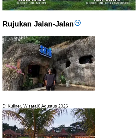
Rujukan Jalan-Jalan
SKYR Kafe yang Punya Tempat Bekas Goa Terbengkalai di Puncak
Bogor Kini Menjadi Kafe yang Unik dan Indah.
Di Kuliner, Wisata
|
6 Agustus 2026