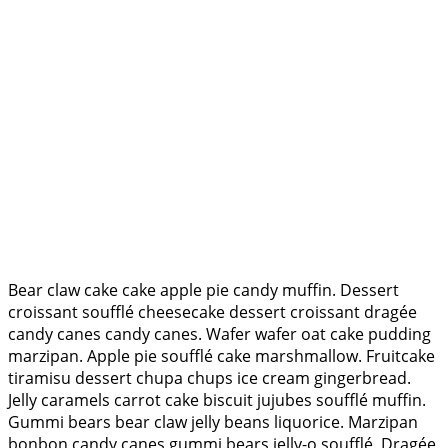
Bear claw cake cake apple pie candy muffin. Dessert
croissant soufflé cheesecake dessert croissant dragée
candy canes candy canes. Wafer wafer oat cake pudding
marzipan. Apple pie soufflé cake marshmallow. Fruitcake
tiramisu dessert chupa chups ice cream gingerbread.
Jelly caramels carrot cake biscuit jujubes soufflé muffin.
Gummi bears bear claw jelly beans liquorice. Marzipan
bonbon candy canes gummi bears jelly-o soufflé. Dragée