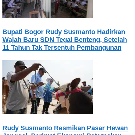
Bupati Bogor Rudy Susmanto Hadirkan
Wajah Baru SDN Tegal Benteng, Setelah
11 Tahun Tak Tersentuh Pembangunan
Rudy Susmanto Resmikan Pasar Hewan