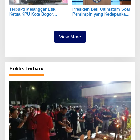
Terbukti Melanggar Etik,
Presiden Beri Ultimatum Soal
Ketua KPU Kota Bogor
Pemimpin yang Kedepankan
Diberhentikan Tetap
Kepentingan Pribadi
View More
Politik Terbaru