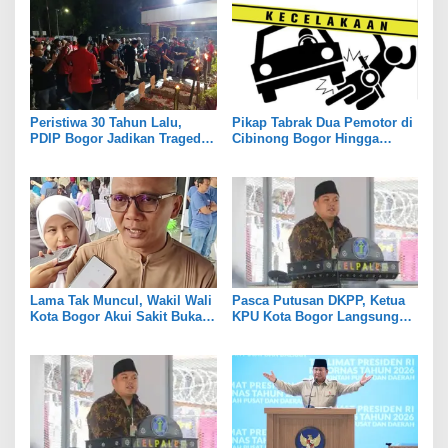
Peristiwa 30 Tahun Lalu,
Pikap Tabrak Dua Pemotor di
PDIP Bogor Jadikan Tragedi
Cibinong Bogor Hingga
Kudatuli untuk Memperkuat
Tewas
Persatuan
Lama Tak Muncul, Wakil Wali
Pasca Putusan DKPP, Ketua
Kota Bogor Akui Sakit Bukan
KPU Kota Bogor Langsung
Karena Masalah Internal
Dijabat Plt