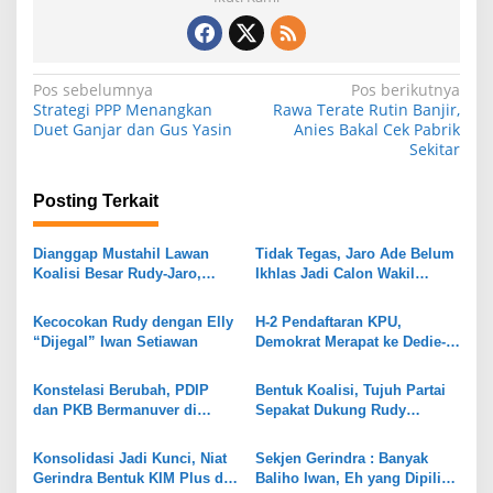
N
Pos sebelumnya
Pos berikutnya
Strategi PPP Menangkan
Rawa Terate Rutin Banjir,
a
Duet Ganjar dan Gus Yasin
Anies Bakal Cek Pabrik
Sekitar
v
i
Posting Terkait
g
a
Dianggap Mustahil Lawan
Tidak Tegas, Jaro Ade Belum
s
Koalisi Besar Rudy-Jaro,
Ikhlas Jadi Calon Wakil
PDIP Tegaskan Tidak Jadi
Bupati Rudy Susmanto?
i
Pelengkap Pilkada
Kecocokan Rudy dengan Elly
H-2 Pendaftaran KPU,
p
“Dijegal” Iwan Setiawan
Demokrat Merapat ke Dedie-
JM di Pilkada Kota Bogor
o
Konstelasi Berubah, PDIP
Bentuk Koalisi, Tujuh Partai
s
dan PKB Bermanuver di
Sepakat Dukung Rudy
Pilkada Bogor Pasca Putusan
Susmanto di Pilkada Bupati
MK
Bogor
Konsolidasi Jadi Kunci, Niat
Sekjen Gerindra : Banyak
Gerindra Bentuk KIM Plus di
Baliho Iwan, Eh yang Dipilih