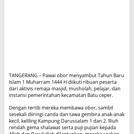
o
r
D
a
n
S
a
n
t
u
n
a
n
TANGERANG – Pawai obor menyambut Tahun Baru
Y
a
Islam 1 Muharram 1444 H diikuti ribuan peserta
t
dari aktivis remaja masjid, musholah, pelajar, dan
i
instansi pemerintahan kecamatan Batu ceper.
m
Dengan tertib mereka membawa obor, sambil
sesekali diiringi canda dan tawa gembira anak-anak
kecil, keliling Kampung Darussalam 1 dan 2. Riuh
rendah gema shalawat serta puji-pujian kepada