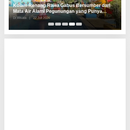
Kolam Renang Rawa Gabus Bersumber dari
G
Mata Air Alami Pegunungan yang Punya
S
Pemandangan Langsung di Alam dan
d
Di Wisata
|
22 Juli 2026
Di 
Pegunungan
I