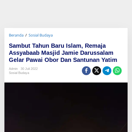
Beranda
/
Sosial Budaya
S
a
Sambut Tahun Baru Islam, Remaja
m
b
Assyabaab Masjid Jamie Darussalam
u
Gelar Pawai Obor Dan Santunan Yatim
t
T
Admin
30 Juli 2022
a
Sosial Budaya
h
u
n
B
a
r
u
I
s
l
a