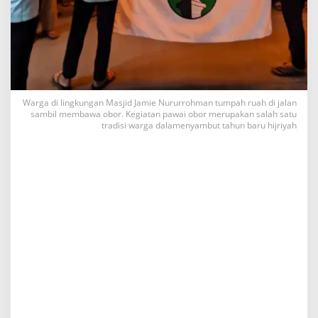
m
i
e
D
a
r
u
s
Warga di lingkungan Masjid Jamie Nururrohman tumpah ruah di jalan
s
sambil membawa obor. Kegiatan pawai obor merupakan salah satu
a
tradisi warga dalamenyambut tahun baru hijriyah
l
a
m
G
e
l
a
r
P
a
w
a
i
O
b