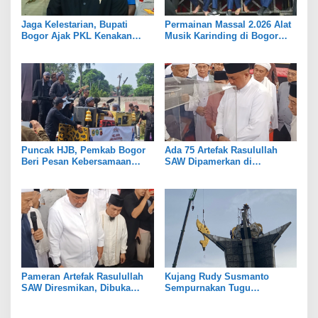
Jaga Kelestarian, Bupati
Permainan Massal 2.026 Alat
Bogor Ajak PKL Kenakan
Musik Karinding di Bogor
Ornamen Budaya Sunda Saat
Pecahkan Rekor MURI
Berjualan
Puncak HJB, Pemkab Bogor
Ada 75 Artefak Rasulullah
Beri Pesan Kebersamaan
SAW Dipamerkan di
Lewat Mapag Pajajaran Anyar
Pakansari Bogor
Pameran Artefak Rasulullah
Kujang Rudy Susmanto
SAW Diresmikan, Dibuka
Sempurnakan Tugu
Gratis Selama Ramadan
Pancakarsa Ade Yasin