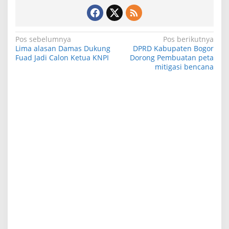
N
Pos sebelumnya
Pos berikutnya
Lima alasan Damas Dukung
DPRD Kabupaten Bogor
a
Fuad Jadi Calon Ketua KNPI
Dorong Pembuatan peta
mitigasi bencana
v
i
g
a
s
i
p
o
s