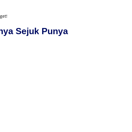
get!
tnya Sejuk Punya