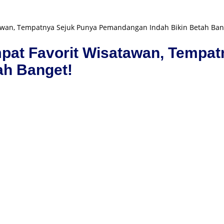
tawan, Tempatnya Sejuk Punya Pemandangan Indah Bikin Betah Ban
mpat Favorit Wisatawan, Tempa
ah Banget!