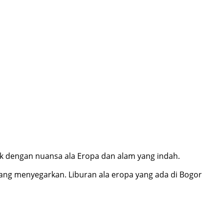
ik dengan nuansa ala Eropa dan alam yang indah.
ang menyegarkan. Liburan ala eropa yang ada di Bogor