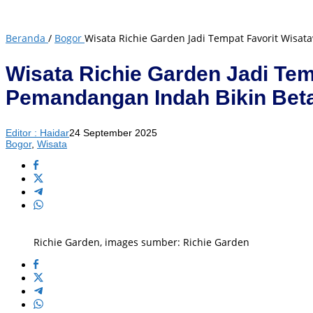
Beranda
/
Bogor
Wisata Richie Garden Jadi Tempat Favorit Wisa
Wisata Richie Garden Jadi Te
Pemandangan Indah Bikin Bet
Editor : Haidar
24 September 2025
Bogor
,
Wisata
Richie Garden, images sumber: Richie Garden