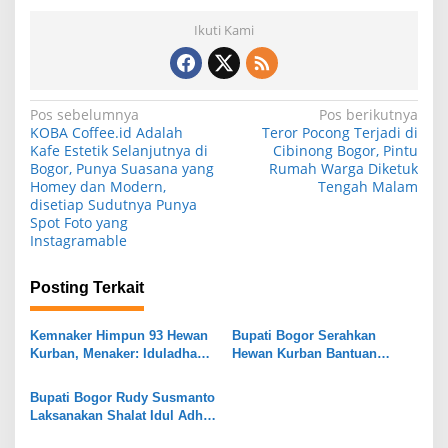
Ikuti Kami
N
Pos sebelumnya
Pos berikutnya
KOBA Coffee.id Adalah
Teror Pocong Terjadi di
a
Kafe Estetik Selanjutnya di
Cibinong Bogor, Pintu
Bogor, Punya Suasana yang
Rumah Warga Diketuk
v
Homey dan Modern,
Tengah Malam
i
disetiap Sudutnya Punya
Spot Foto yang
g
Instagramable
a
s
Posting Terkait
i
Kemnaker Himpun 93 Hewan
Bupati Bogor Serahkan
p
Kurban, Menaker: Iduladha
Hewan Kurban Bantuan
o
Momentum Perkuat
Presiden RI kepada DKM
Kepedulian dan Kinerja
Masjid Raya Nurul Wathon
s
Bupati Bogor Rudy Susmanto
Laksanakan Shalat Idul Adha
1447 H di Masjid Baitul