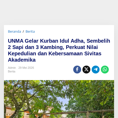
Beranda
/
Berita
U
N
UNMA Gelar Kurban Idul Adha, Sembelih
M
A
2 Sapi dan 3 Kambing, Perkuat Nilai
G
Kepedulian dan Kebersamaan Sivitas
e
Akademika
l
a
Admin
29 Mei 2026
r
Berita
K
u
r
b
a
n
I
d
u
l