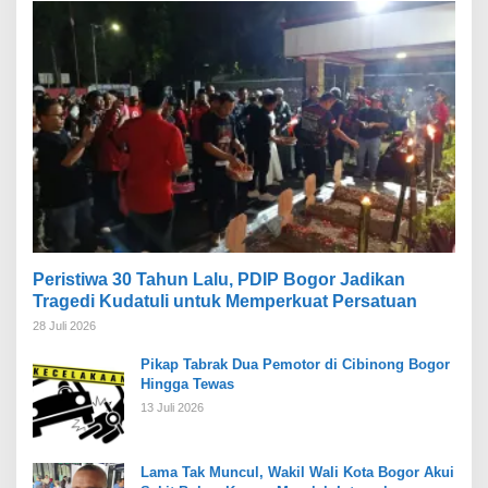
Peristiwa 30 Tahun Lalu, PDIP Bogor Jadikan
Tragedi Kudatuli untuk Memperkuat Persatuan
28 Juli 2026
Pikap Tabrak Dua Pemotor di Cibinong Bogor
Hingga Tewas
13 Juli 2026
Lama Tak Muncul, Wakil Wali Kota Bogor Akui