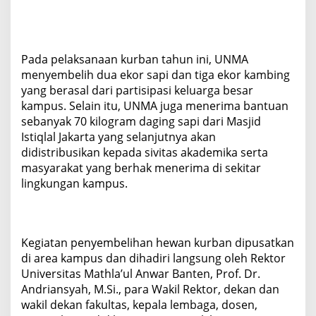
k
a
d
e
m
Pada pelaksanaan kurban tahun ini, UNMA
i
menyembelih dua ekor sapi dan tiga ekor kambing
k
yang berasal dari partisipasi keluarga besar
a
kampus. Selain itu, UNMA juga menerima bantuan
sebanyak 70 kilogram daging sapi dari Masjid
Istiqlal Jakarta yang selanjutnya akan
didistribusikan kepada sivitas akademika serta
masyarakat yang berhak menerima di sekitar
lingkungan kampus.
Kegiatan penyembelihan hewan kurban dipusatkan
di area kampus dan dihadiri langsung oleh Rektor
Universitas Mathla’ul Anwar Banten, Prof. Dr.
Andriansyah, M.Si., para Wakil Rektor, dekan dan
wakil dekan fakultas, kepala lembaga, dosen,