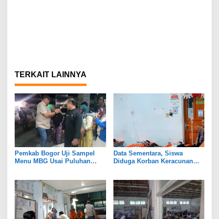
TERKAIT LAINNYA
Pemkab Bogor Uji Sampel
Data Sementara, Siswa
Menu MBG Usai Puluhan
Diduga Korban Keracunan
Siswa SDN Ciherang 01
MBG di Dramaga Bogor Capai
Diduga Keracunan
25 Orang