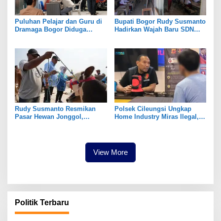
Puluhan Pelajar dan Guru di
Bupati Bogor Rudy Susmanto
Dramaga Bogor Diduga
Hadirkan Wajah Baru SDN
Keracunan Usai Santap Menu
Tegal Benteng, Setelah 11
MBG
Tahun Tak Tersentuh
Pembangunan
Rudy Susmanto Resmikan
Polsek Cileungsi Ungkap
Pasar Hewan Jonggol,
Home Industry Miras Ilegal,
Perkuat Ekonomi Peternakan
Ratusan Botol Disita
dan Dukung Pengembangan
Bogor Timur
View More
Politik Terbaru