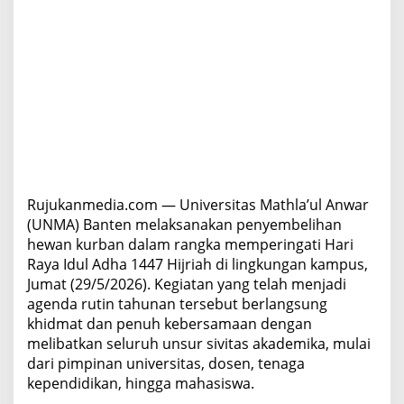
b
i
n
g
,
P
e
r
k
u
a
t
Rujukanmedia.com — Universitas Mathla’ul Anwar
N
(UNMA) Banten melaksanakan penyembelihan
i
l
hewan kurban dalam rangka memperingati Hari
a
Raya Idul Adha 1447 Hijriah di lingkungan kampus,
i
Jumat (29/5/2026). Kegiatan yang telah menjadi
K
agenda rutin tahunan tersebut berlangsung
e
khidmat dan penuh kebersamaan dengan
p
e
melibatkan seluruh unsur sivitas akademika, mulai
d
dari pimpinan universitas, dosen, tenaga
u
kependidikan, hingga mahasiswa.
l
i