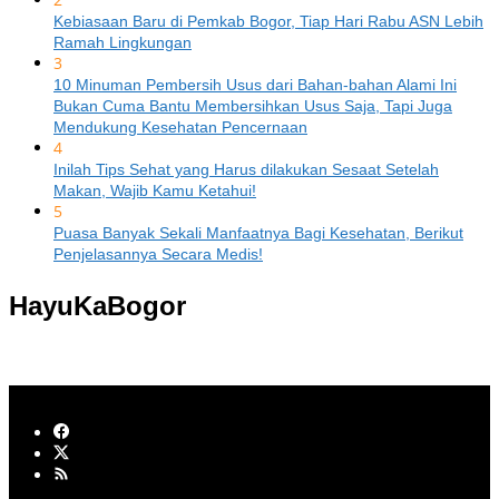
Kebiasaan Baru di Pemkab Bogor, Tiap Hari Rabu ASN Lebih
Ramah Lingkungan
3
10 Minuman Pembersih Usus dari Bahan-bahan Alami Ini
Bukan Cuma Bantu Membersihkan Usus Saja, Tapi Juga
Mendukung Kesehatan Pencernaan
4
Inilah Tips Sehat yang Harus dilakukan Sesaat Setelah
Makan, Wajib Kamu Ketahui!
5
Puasa Banyak Sekali Manfaatnya Bagi Kesehatan, Berikut
Penjelasannya Secara Medis!
HayuKaBogor