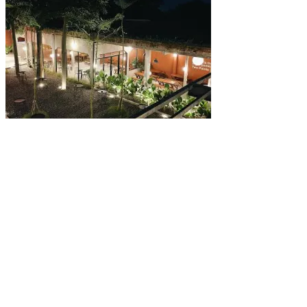
Kairos Coffee Eatery di Parung Bogor Jadi Salah Satu Kafe Terluas
dan Menyediakan Berbagai Jenis Seduhan Kopi Nusantara Asli
yang Nikmat!