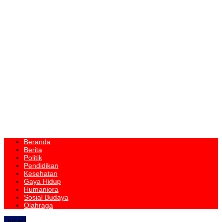
Beranda
Berita
Politik
Pendidikan
Kesehatan
Gaya Hidup
Humaniora
Sosial Budaya
Olahraga
tutup