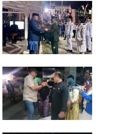
Jemput Bendera Pusaka di Malasari, Rudy Susmanto Kobarkan
Semangat Persatuan Kabupaten Bogor
Pemkab Bogor Uji Sampel Menu MBG Usai Puluhan Siswa SDN
Ciherang 01 Diduga Keracunan