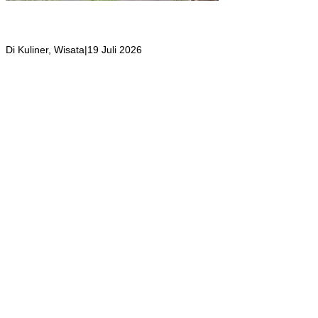
Girli Coffee Salah Satu Kafe yang Memiliki Suasana Syahdu dengan
Suara Aliran Sungai ditambah Pemandangan Gunung Salak yang
Indah!
Di Kuliner, Wisata
|
19 Juli 2026