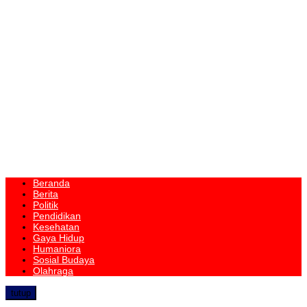
Beranda
Berita
Politik
Pendidikan
Kesehatan
Gaya Hidup
Humaniora
Sosial Budaya
Olahraga
tutup