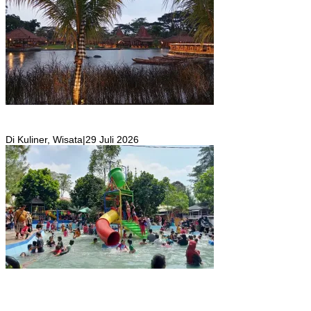
Resto Sekaligus Tempat Wisata di Rumah Air Bogor Masi Jadi
Tempat Favorit Liburan Akhir Pekan!
Di Kuliner, Wisata
|
29 Juli 2026
Wisata Toyo Lembah Hijau Cibatok Lewiliang Jadi Tempat Favorit
Wisata Renang Murah Meriah Sekaligus Tempat Renang Para Atlit
Bogor Barat