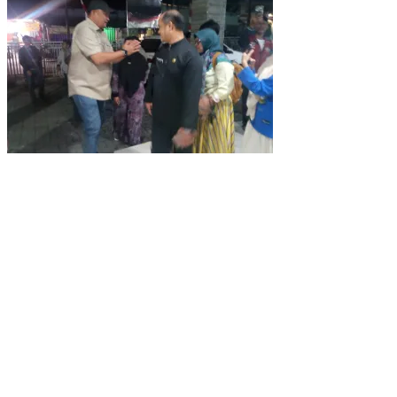
Pemkab Bogor Uji Sampel Menu MBG Usai Puluhan Siswa SDN
Ciherang 01 Diduga Keracunan