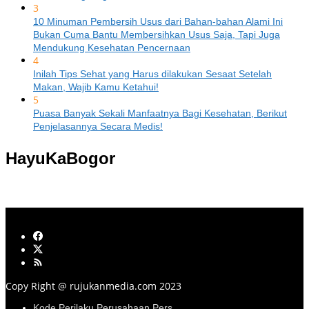
3
10 Minuman Pembersih Usus dari Bahan-bahan Alami Ini
Bukan Cuma Bantu Membersihkan Usus Saja, Tapi Juga
Mendukung Kesehatan Pencernaan
4
Inilah Tips Sehat yang Harus dilakukan Sesaat Setelah
Makan, Wajib Kamu Ketahui!
5
Puasa Banyak Sekali Manfaatnya Bagi Kesehatan, Berikut
Penjelasannya Secara Medis!
HayuKaBogor
Copy Right @ rujukanmedia.com 2023
Kode Perilaku Perusahaan Pers