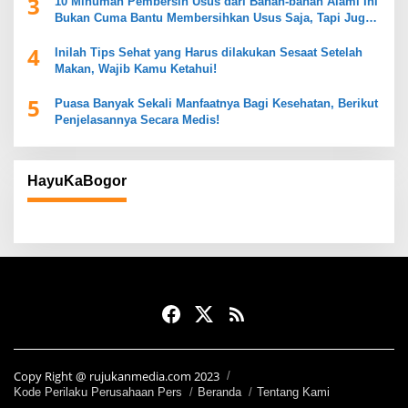
3
10 Minuman Pembersih Usus dari Bahan-bahan Alami Ini
Bukan Cuma Bantu Membersihkan Usus Saja, Tapi Juga
Mendukung Kesehatan Pencernaan
4
Inilah Tips Sehat yang Harus dilakukan Sesaat Setelah
Makan, Wajib Kamu Ketahui!
5
Puasa Banyak Sekali Manfaatnya Bagi Kesehatan, Berikut
Penjelasannya Secara Medis!
HayuKaBogor
Copy Right @ rujukanmedia.com 2023
Kode Perilaku Perusahaan Pers
Beranda
Tentang Kami