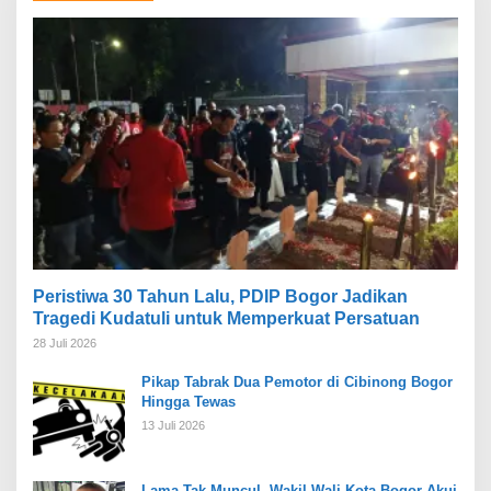
Peristiwa 30 Tahun Lalu, PDIP Bogor Jadikan
Tragedi Kudatuli untuk Memperkuat Persatuan
28 Juli 2026
Pikap Tabrak Dua Pemotor di Cibinong Bogor
Hingga Tewas
13 Juli 2026
Lama Tak Muncul, Wakil Wali Kota Bogor Akui