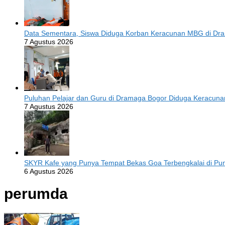
Data Sementara, Siswa Diduga Korban Keracunan MBG di Dr
7 Agustus 2026
Puluhan Pelajar dan Guru di Dramaga Bogor Diduga Keracun
7 Agustus 2026
SKYR Kafe yang Punya Tempat Bekas Goa Terbengkalai di Punc
6 Agustus 2026
perumda