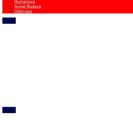
Humaniora
Sosial Budaya
Olahraga
tutup
tutup