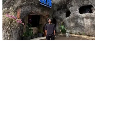
SKYR Kafe yang Punya Tempat Bekas Goa Terbengkalai di Puncak Bog