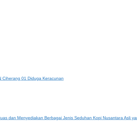
 Ciherang 01 Diduga Keracunan
erluas dan Menyediakan Berbagai Jenis Seduhan Kopi Nusantara Asli ya