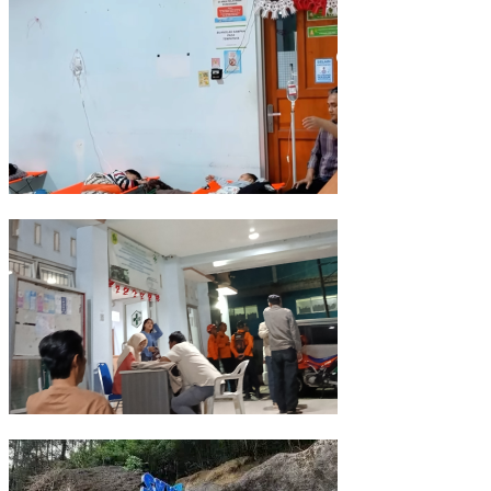
Data Sementara, Siswa Diduga Korban Keracunan MBG di Dramaga 
Puluhan Pelajar dan Guru di Dramaga Bogor Diduga Keracunan Us