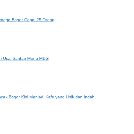
amaga Bogor Capai 25 Orang
an Usai Santap Menu MBG
ak Bogor Kini Menjadi Kafe yang Unik dan Indah.