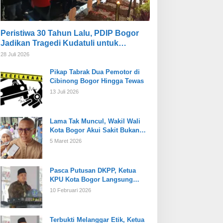
Peristiwa 30 Tahun Lalu, PDIP Bogor
Jadikan Tragedi Kudatuli untuk
Memperkuat Persatuan
28 Juli 2026
Pikap Tabrak Dua Pemotor di
Cibinong Bogor Hingga Tewas
13 Juli 2026
Lama Tak Muncul, Wakil Wali
Kota Bogor Akui Sakit Bukan
Karena Masalah Internal
5 Maret 2026
Pasca Putusan DKPP, Ketua
KPU Kota Bogor Langsung
Dijabat Plt
10 Februari 2026
Terbukti Melanggar Etik, Ketua