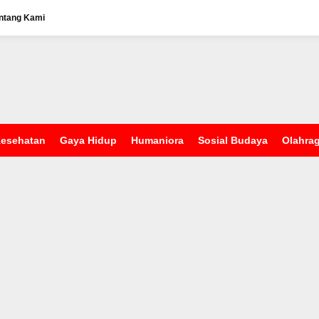
ntang Kami
esehatan
Gaya Hidup
Humaniora
Sosial Budaya
Olahra