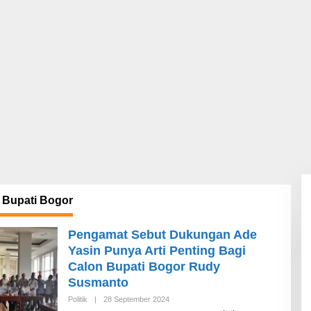
 Bupati Bogor
Pengamat Sebut Dukungan Ade
Yasin Punya Arti Penting Bagi
Calon Bupati Bogor Rudy
Susmanto
Politik
|
28 September 2024
O
L