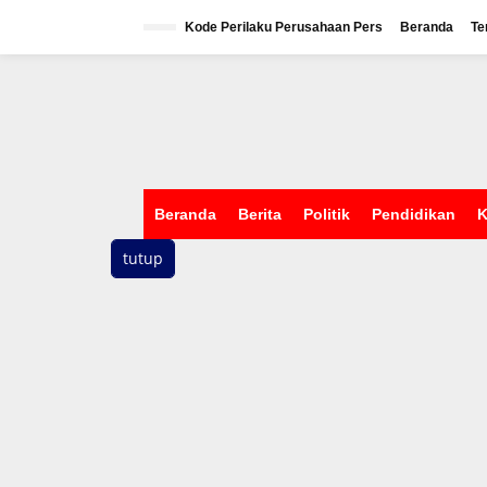
L
e
Kode Perilaku Perusahaan Pers
Beranda
Te
w
a
t
i
k
e
k
o
n
Beranda
Berita
Politik
Pendidikan
K
t
e
tutup
n