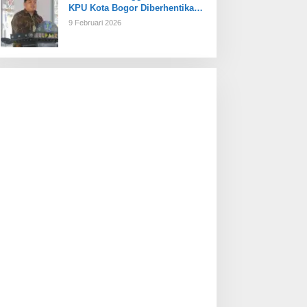
KPU Kota Bogor Diberhentikan
Tetap
9 Februari 2026