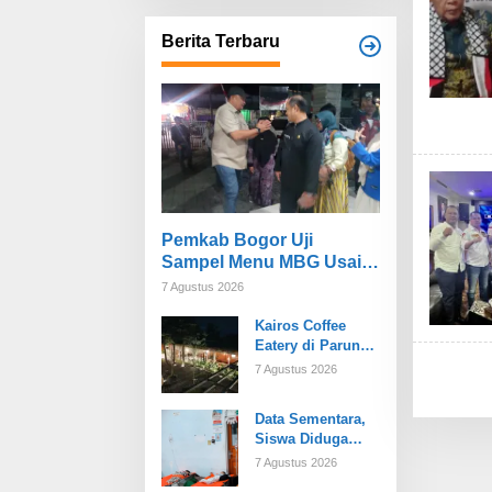
Berita Terbaru
Pemkab Bogor Uji
Sampel Menu MBG Usai
Puluhan Siswa SDN
7 Agustus 2026
Ciherang 01 Diduga
Kairos Coffee
Keracunan
Eatery di Parung
Bogor Jadi Salah
7 Agustus 2026
Satu Kafe Terluas
dan Menyediakan
Data Sementara,
Berbagai Jenis
Siswa Diduga
Seduhan Kopi
Korban
Nusantara Asli
7 Agustus 2026
Keracunan MBG
yang Nikmat!