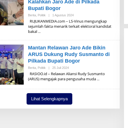
Kalahkan Jaro Ade di Pilkada
Bupati Bogor
Berita
,
Politik
|
1 Agustus 2024
O
L
RUJUKANMEDIA.com – LS-Vinus mengungkap
E
sejumlah fakta menarik terkait elektoral kandidat
H
bakal
A
D
M
I
Mantan Relawan Jaro Ade Bikin
N
ARUS Dukung Rudy Susmanto di
Pilkada Bupati Bogor
Berita
,
Politik
|
25 Juli 2024
O
L
RASIOO.id – Relawan Aliansi Rudy Susmanto
E
(ARUS) mengajak para pengusaha muda
H
A
D
M
I
Lihat Selengkapnya
N