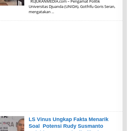
RUJUKANMEDIA.com – Pengamat Politik
E
Universitas Djuanda (UNIDA), Gotfrifu Goris Seran,
H
mengatakan
A
D
M
I
N
LS Vinus Ungkap Fakta Menarik
Soal Potensi Rudy Susmanto