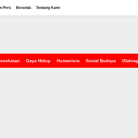
n Pers
Beranda
Tentang Kami
esehatan
Gaya Hidup
Humaniora
Sosial Budaya
Olahra