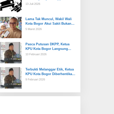
13 Juli 2026
Lama Tak Muncul, Wakil Wali
Kota Bogor Akui Sakit Bukan
Karena Masalah Internal
5 Maret 2026
Pasca Putusan DKPP, Ketua
KPU Kota Bogor Langsung
Dijabat Plt
10 Februari 2026
Terbukti Melanggar Etik, Ketua
KPU Kota Bogor Diberhentikan
Tetap
9 Februari 2026