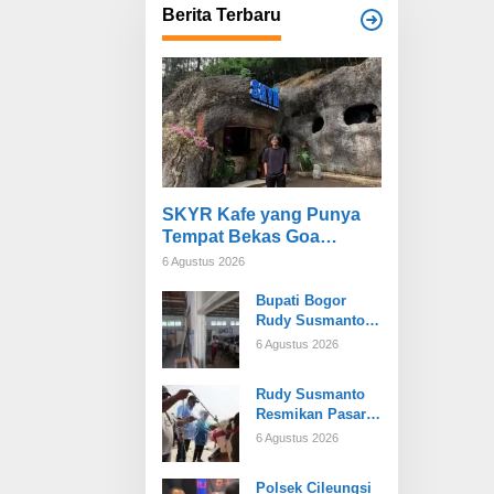
Berita Terbaru
SKYR Kafe yang Punya
Tempat Bekas Goa
Terbengkalai di Puncak
6 Agustus 2026
Bogor Kini Menjadi Kafe
Bupati Bogor
yang Unik dan Indah.
Rudy Susmanto
Hadirkan Wajah
6 Agustus 2026
Baru SDN Tegal
Benteng, Setelah
Rudy Susmanto
11 Tahun Tak
Resmikan Pasar
Tersentuh
Hewan Jonggol,
Pembangunan
6 Agustus 2026
Perkuat Ekonomi
Peternakan dan
Polsek Cileungsi
Dukung