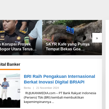
»
 Korupsi Proyek
SKYR Kafe yang Punya
B
ogor Utara Terus
Tempat Bekas Goa
S
r, 8 Orang Diperiksa
Terbengkalai di Puncak
B
Bogor Kini Menjadi Kafe
S
yang Unik dan Indah.
T
ital Banker
BRI Raih Pengakuan Internasional
Berkat Inovasi Digital BRIAPI
Berita
|
21 November 2024
O
L
RUJUKANMEDIA.com – PT Bank Rakyat Indonesia
E
(Persero) Tbk (BRI) kembali membuktikan
H
kepemimpinannya
A
D
M