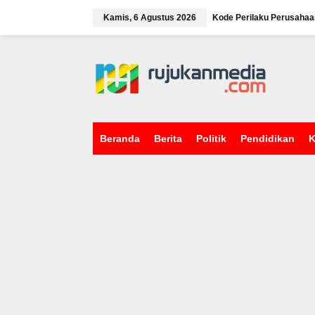
L
e
Kamis, 6 Agustus 2026
Kode Perilaku Perusahaa
w
a
tutup
t
i
k
e
k
o
n
Beranda
Berita
Politik
Pendidikan
K
t
e
n