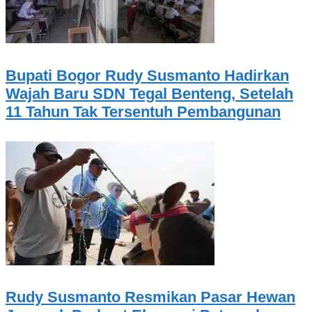
Bupati Bogor Rudy Susmanto Hadirkan
Wajah Baru SDN Tegal Benteng, Setelah
11 Tahun Tak Tersentuh Pembangunan
Rudy Susmanto Resmikan Pasar Hewan