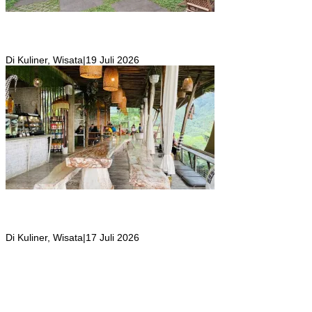
Girli Coffee Salah Satu Kafe yang Memiliki Suasana Syahdu dengan
Suara Aliran Sungai ditambah Pemandangan Gunung Salak yang
Indah!
Di Kuliner, Wisata
|
19 Juli 2026
Kafe Tropical Deck yang Tempatnya Hidden Gem di Puncak Bogor,
Suasana Seperti di Bali ini Jadi Tempat Favorit Wisatawan yang
Berkunjung
Di Kuliner, Wisata
|
17 Juli 2026