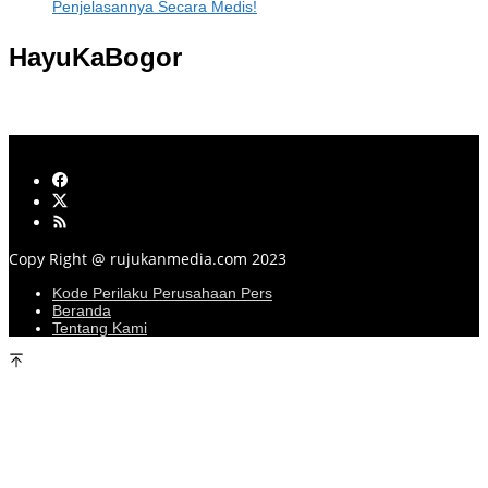
Penjelasannya Secara Medis!
HayuKaBogor
Copy Right @ rujukanmedia.com 2023
Kode Perilaku Perusahaan Pers
Beranda
Tentang Kami