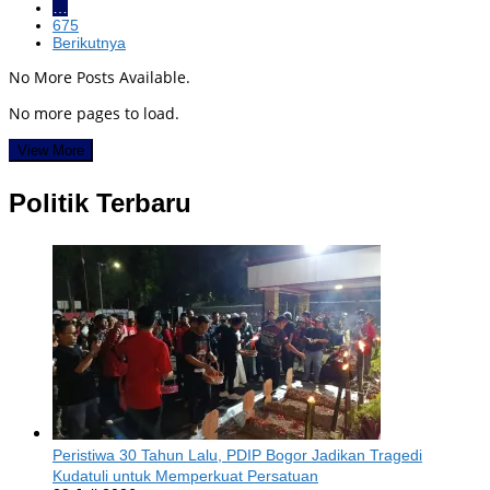
…
675
Berikutnya
No More Posts Available.
No more pages to load.
View More
Politik Terbaru
Peristiwa 30 Tahun Lalu, PDIP Bogor Jadikan Tragedi
Kudatuli untuk Memperkuat Persatuan