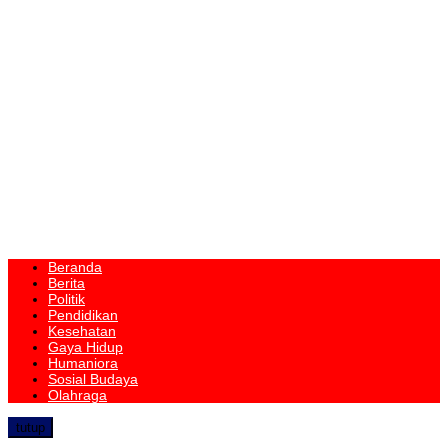
Beranda
Berita
Politik
Pendidikan
Kesehatan
Gaya Hidup
Humaniora
Sosial Budaya
Olahraga
tutup