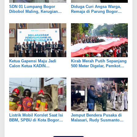
SDN 01 Lumpang Bogor
Diduga Curi Angsa Warga,
Dibobol Maling, Kerugian
Remaja di Parung Bogor
Ditaksir Capai Rp70 Juta
Ditangkap Polisi
Ketua Gapensi Maju Jadi
Kirab Merah Putih Sepanjang
Calon Ketua KADIN
500 Meter Digelar, Pemkot
Kabupaten Bogor
Bogor Libatkan Masyarakat
Listrik Mobil Korslet Saat Isi
Jemput Bendera Pusaka di
BBM, SPBU di Kota Bogor
Malasari, Rudy Susmanto
Terbakar
Kobarkan Semangat
Persatuan Kabupaten Bogor