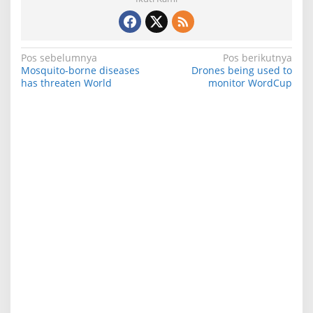
N
Pos sebelumnya
Pos berikutnya
Mosquito-borne diseases
Drones being used to
a
has threaten World
monitor WordCup
v
i
g
a
s
i
p
o
s