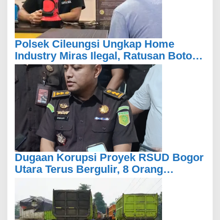
Polsek Cileungsi Ungkap Home
Industry Miras Ilegal, Ratusan Botol
Disita
Dugaan Korupsi Proyek RSUD Bogor
Utara Terus Bergulir, 8 Orang
Diperiksa Kejari