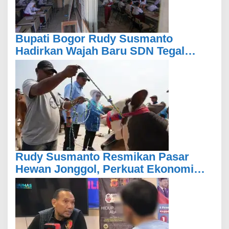
Bupati Bogor Rudy Susmanto
Hadirkan Wajah Baru SDN Tegal
Benteng, Setelah 11 Tahun Tak
Tersentuh Pembangunan
Rudy Susmanto Resmikan Pasar
Hewan Jonggol, Perkuat Ekonomi
Peternakan dan Dukung
Pengembangan Bogor Timur