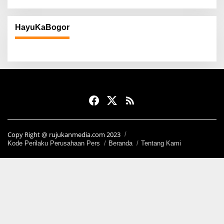
HayuKaBogor
Copy Right @ rujukanmedia.com 2023
Kode Perilaku Perusahaan Pers
Beranda
Tentang Kami