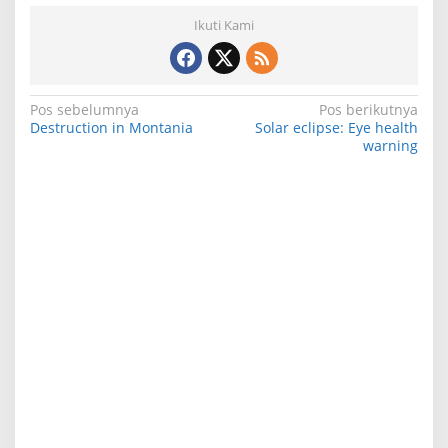
Ikuti Kami
N
Pos sebelumnya
Pos berikutnya
Destruction in Montania
Solar eclipse: Eye health
a
warning
v
i
g
a
s
i
p
o
s