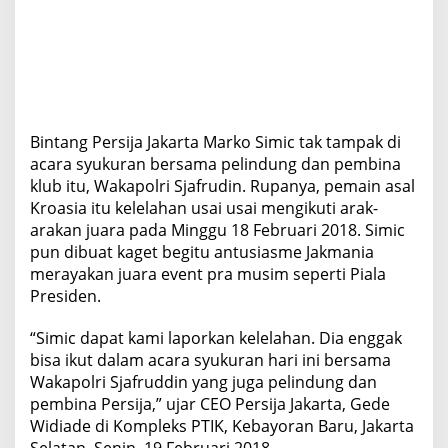
r
e
s
i
d
e
n
Bintang Persija Jakarta Marko Simic tak tampak di
acara syukuran bersama pelindung dan pembina
klub itu, Wakapolri Sjafrudin. Rupanya, pemain asal
Kroasia itu kelelahan usai usai mengikuti arak-
arakan juara pada Minggu 18 Februari 2018. Simic
pun dibuat kaget begitu antusiasme Jakmania
merayakan juara event pra musim seperti Piala
Presiden.
“Simic dapat kami laporkan kelelahan. Dia enggak
bisa ikut dalam acara syukuran hari ini bersama
Wakapolri Sjafruddin yang juga pelindung dan
pembina Persija,” ujar CEO Persija Jakarta, Gede
Widiade di Kompleks PTIK, Kebayoran Baru, Jakarta
Selatan, Senin, 19 Februari 2018.