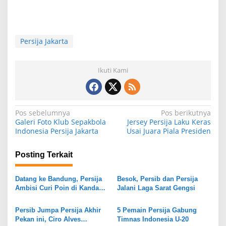
Persija Jakarta
Ikuti Kami
N
Pos sebelumnya
Pos berikutnya
Galeri Foto Klub Sepakbola
Jersey Persija Laku Keras
a
Indonesia Persija Jakarta
Usai Juara Piala Presiden
v
i
Posting Terkait
g
Datang ke Bandung, Persija
Besok, Persib dan Persija
a
Ambisi Curi Poin di Kandang
Jalani Laga Sarat Gengsi
s
Persib
Persib Jumpa Persija Akhir
5 Pemain Persija Gabung
i
Pekan ini, Ciro Alves
Timnas Indonesia U-20