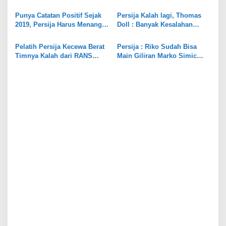
p
Sesumbar : Kami Masih
Lapar
o
Punya Catatan Positif Sejak
Persija Kalah lagi, Thomas
2019, Persija Harus Menang
Doll : Banyak Kesalahan
s
Lawan PSM Makassar
Individu Pemain
Pelatih Persija Kecewa Berat
Persija : Riko Sudah Bisa
Timnya Kalah dari RANS
Main Giliran Marko Simic
Nusantara FC
Cedera