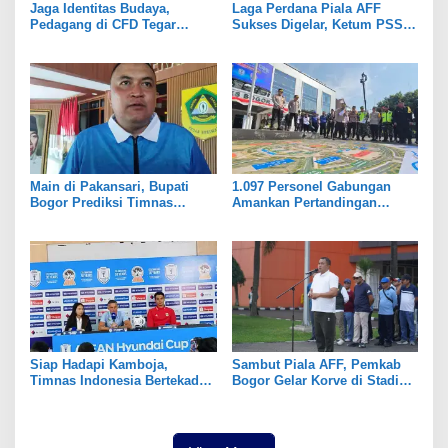
Jaga Identitas Budaya,
Laga Perdana Piala AFF
Pedagang di CFD Tegar
Sukses Digelar, Ketum PSSI
Beriman Kenakan Pakaian
Ngaku Pangling Lihat Kondisi
Adat Sunda
Stadion Pakansari
Main di Pakansari, Bupati
1.097 Personel Gabungan
Bogor Prediksi Timnas
Amankan Pertandingan
Indonesia Taklukkan Kamboja
Indonesia vs Kamboja di
2-0
Stadion Pakansari
Siap Hadapi Kamboja,
Sambut Piala AFF, Pemkab
Timnas Indonesia Bertekad
Bogor Gelar Korve di Stadion
Curi Poin di Laga Perdana
Gelora Pakansari
AFF