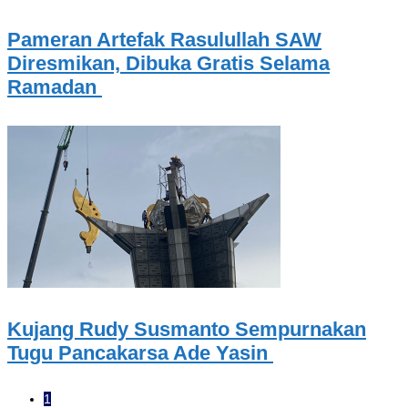
Pameran Artefak Rasulullah SAW
Diresmikan, Dibuka Gratis Selama
Ramadan
Kujang Rudy Susmanto Sempurnakan
Tugu Pancakarsa Ade Yasin
1