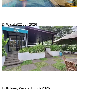
Kolam Renang Rawa Gabus Bersumber dari Mata Air Alami
Pegunungan yang Punya Pemandangan Langsung di Alam dan
Pegunungan
Di Wisata
|
22 Juli 2026
Girli Coffee Salah Satu Kafe yang Memiliki Suasana Syahdu dengan
Suara Aliran Sungai ditambah Pemandangan Gunung Salak yang
Indah!
Di Kuliner, Wisata
|
19 Juli 2026