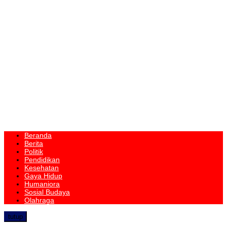
Beranda
Berita
Politik
Pendidikan
Kesehatan
Gaya Hidup
Humaniora
Sosial Budaya
Olahraga
tutup