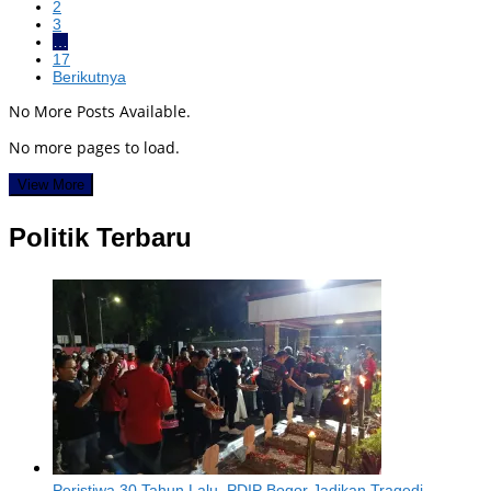
2
3
…
17
Berikutnya
No More Posts Available.
No more pages to load.
View More
Politik Terbaru
Peristiwa 30 Tahun Lalu, PDIP Bogor Jadikan Tragedi