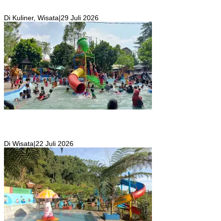
Resto Sekaligus Tempat Wisata di Rumah Air Bogor Masi Jadi
Tempat Favorit Liburan Akhir Pekan!
Di Kuliner, Wisata
|
29 Juli 2026
Wisata Toyo Lembah Hijau Cibatok Lewiliang Jadi Tempat Favorit
Wisata Renang Murah Meriah Sekaligus Tempat Renang Para Atlit
Bogor Barat
Di Wisata
|
22 Juli 2026