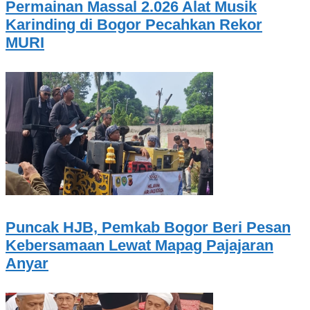
Permainan Massal 2.026 Alat Musik
Karinding di Bogor Pecahkan Rekor
MURI
Puncak HJB, Pemkab Bogor Beri Pesan
Kebersamaan Lewat Mapag Pajajaran
Anyar