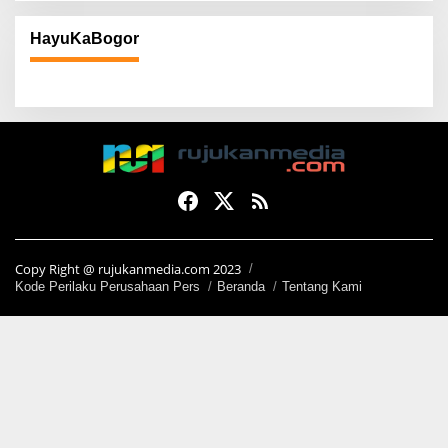
HayuKaBogor
Copy Right @ rujukanmedia.com 2023
Kode Perilaku Perusahaan Pers
Beranda
Tentang Kami