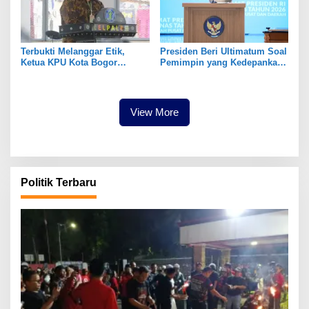
Terbukti Melanggar Etik,
Presiden Beri Ultimatum Soal
Ketua KPU Kota Bogor
Pemimpin yang Kedepankan
Diberhentikan Tetap
Kepentingan Pribadi
View More
Politik Terbaru