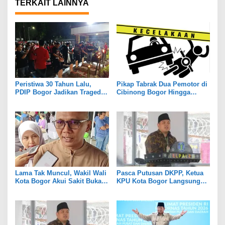
TERKAIT LAINNYA
Peristiwa 30 Tahun Lalu,
Pikap Tabrak Dua Pemotor di
PDIP Bogor Jadikan Tragedi
Cibinong Bogor Hingga
Kudatuli untuk Memperkuat
Tewas
Persatuan
Lama Tak Muncul, Wakil Wali
Pasca Putusan DKPP, Ketua
Kota Bogor Akui Sakit Bukan
KPU Kota Bogor Langsung
Karena Masalah Internal
Dijabat Plt