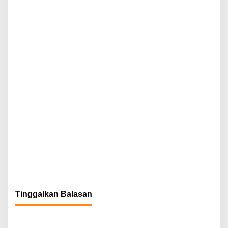
o
s
Tinggalkan Balasan