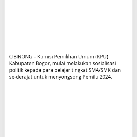
e
m
i
l
u
CIBINONG – Komisi Pemilihan Umum (KPU)
Kabupaten Bogor, mulai melakukan sosialisasi
politik kepada para pelajar tingkat SMA/SMK dan
se-derajat untuk menyongsong Pemilu 2024.