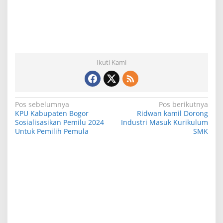
Ikuti Kami
N
Pos sebelumnya
Pos berikutnya
KPU Kabupaten Bogor
Ridwan kamil Dorong
a
Sosialisasikan Pemilu 2024
Industri Masuk Kurikulum
Untuk Pemilih Pemula
SMK
v
i
g
a
s
i
p