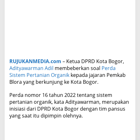
a
n
k
e
P
e
m
k
a
b
RUJUKANMEDIA.com
– Ketua DPRD Kota Bogor,
B
l
Adityawarman Adil
membeberkan soal
Perda
o
Sistem Pertanian Organik
kepada jajaran Pemkab
r
Blora yang berkunjung ke Kota Bogor.
a
Perda nomor 16 tahun 2022 tentang sistem
pertanian organik, kata Adityawarman, merupakan
inisiasi dari DPRD Kota Bogor dengan tim pansus
yang saat itu dipimpin olehnya.