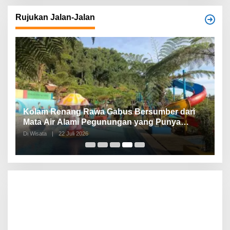
Rujukan Jalan-Jalan
Kolam Renang Rawa Gabus Bersumber dari
G
Mata Air Alami Pegunungan yang Punya
S
Pemandangan Langsung di Alam dan
d
Di Wisata
|
22 Juli 2026
Di 
Pegunungan
I