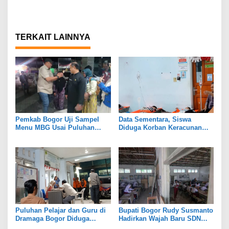
TERKAIT LAINNYA
Pemkab Bogor Uji Sampel
Data Sementara, Siswa
Menu MBG Usai Puluhan
Diduga Korban Keracunan
Siswa SDN Ciherang 01
MBG di Dramaga Bogor Capai
Diduga Keracunan
25 Orang
Puluhan Pelajar dan Guru di
Bupati Bogor Rudy Susmanto
Dramaga Bogor Diduga
Hadirkan Wajah Baru SDN
Keracunan Usai Santap Menu
Tegal Benteng, Setelah 11