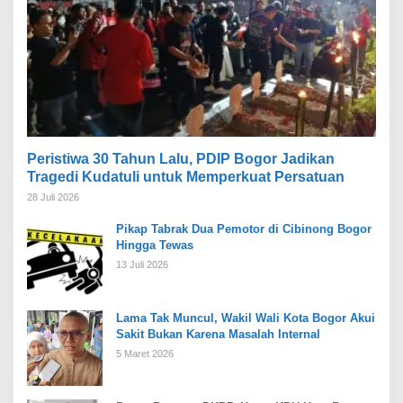
Peristiwa 30 Tahun Lalu, PDIP Bogor Jadikan
Tragedi Kudatuli untuk Memperkuat Persatuan
28 Juli 2026
Pikap Tabrak Dua Pemotor di Cibinong Bogor
Hingga Tewas
13 Juli 2026
Lama Tak Muncul, Wakil Wali Kota Bogor Akui
Sakit Bukan Karena Masalah Internal
5 Maret 2026