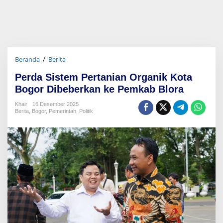
Beranda
/
Berita
P
e
Perda Sistem Pertanian Organik Kota
r
d
Bogor Dibeberkan ke Pemkab Blora
a
S
Khair
16 Desember 2025
Berita
,
Bogor
,
Pemerintah
,
Politik
i
s
t
e
m
P
e
r
t
a
n
i
a