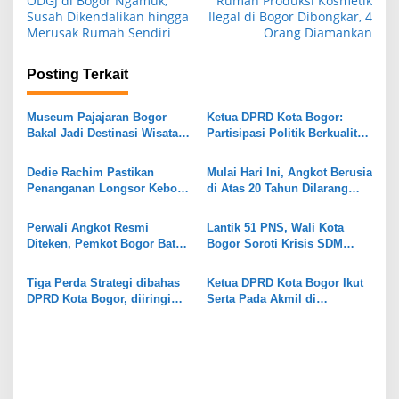
ODGJ di Bogor Ngamuk,
Rumah Produksi Kosmetik
a
Susah Dikendalikan hingga
Ilegal di Bogor Dibongkar, 4
Merusak Rumah Sendiri
Orang Diamankan
v
i
Posting Terkait
g
a
Museum Pajajaran Bogor
Ketua DPRD Kota Bogor:
s
Bakal Jadi Destinasi Wisata
Partisipasi Politik Berkualitas
Bertaraf Internasional
Jadi Kunci Lahirnya
i
Kebijakan Pro Rakyat
Dedie Rachim Pastikan
Mulai Hari Ini, Angkot Berusia
p
Penanganan Longsor Kebon
di Atas 20 Tahun Dilarang
Pedes Jalan, Rampung
Beroperasi di Kota Bogor
o
November 2026
Perwali Angkot Resmi
Lantik 51 PNS, Wali Kota
s
Diteken, Pemkot Bogor Batasi
Bogor Soroti Krisis SDM
Usia Operasional Maksimal
hingga Siapkan
20 Tahun
Perpanjangan Jam Layanan
Tiga Perda Strategi dibahas
Ketua DPRD Kota Bogor Ikut
Puskesmas
DPRD Kota Bogor, diiringi
Serta Pada Akmil di
Sorotan Terhadap Kinerja
Magelang, Siap Wujudkan
Pemkot Bogor Tahun 2025
Sawasembada dan
Kemandirian Daerah