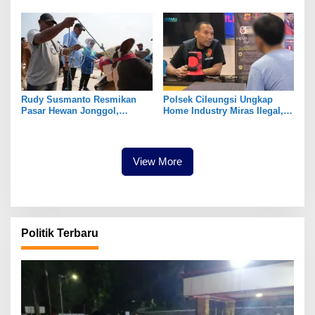
MBG
Tahun Tak Tersentuh
Pembangunan
Rudy Susmanto Resmikan
Polsek Cileungsi Ungkap
Pasar Hewan Jonggol,
Home Industry Miras Ilegal,
Perkuat Ekonomi Peternakan
Ratusan Botol Disita
dan Dukung Pengembangan
Bogor Timur
View More
Politik Terbaru