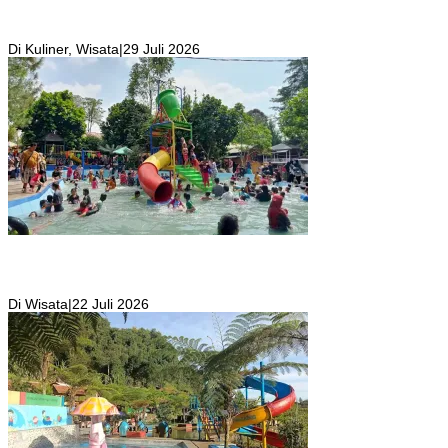
Resto Sekaligus Tempat Wisata di Rumah Air Bogor Masi Jadi
Tempat Favorit Liburan Akhir Pekan!
Di Kuliner, Wisata
|
29 Juli 2026
Wisata Toyo Lembah Hijau Cibatok Lewiliang Jadi Tempat Favorit
Wisata Renang Murah Meriah Sekaligus Tempat Renang Para Atlit
Bogor Barat
Di Wisata
|
22 Juli 2026