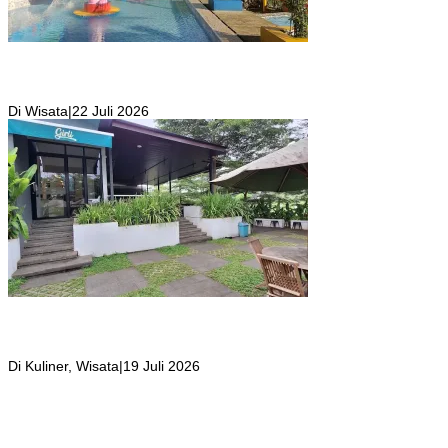
Kolam Renang Rawa Gabus Bersumber dari Mata Air Alami
Pegunungan yang Punya Pemandangan Langsung di Alam dan
Pegunungan
Di Wisata
|
22 Juli 2026
Girli Coffee Salah Satu Kafe yang Memiliki Suasana Syahdu dengan
Suara Aliran Sungai ditambah Pemandangan Gunung Salak yang
Indah!
Di Kuliner, Wisata
|
19 Juli 2026