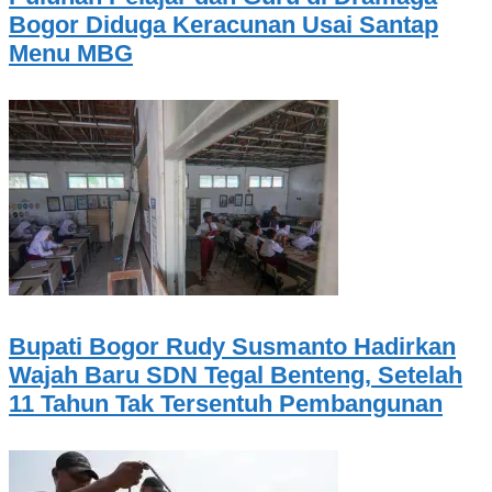
Bogor Diduga Keracunan Usai Santap
Menu MBG
Bupati Bogor Rudy Susmanto Hadirkan
Wajah Baru SDN Tegal Benteng, Setelah
11 Tahun Tak Tersentuh Pembangunan