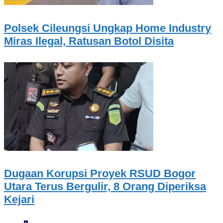
Polsek Cileungsi Ungkap Home Industry
Miras Ilegal, Ratusan Botol Disita
Dugaan Korupsi Proyek RSUD Bogor
Utara Terus Bergulir, 8 Orang Diperiksa
Kejari