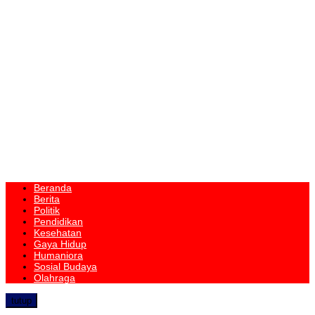
Beranda
Berita
Politik
Pendidikan
Kesehatan
Gaya Hidup
Humaniora
Sosial Budaya
Olahraga
tutup