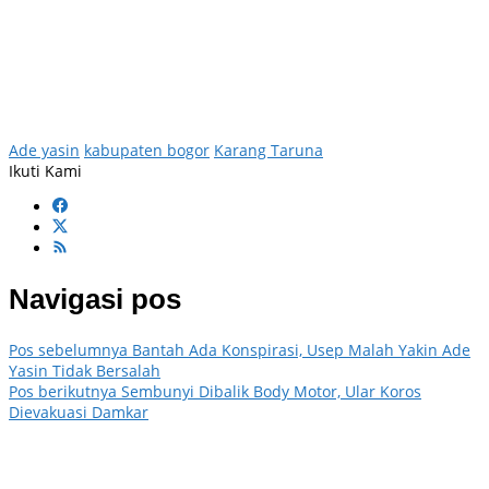
Ade yasin
kabupaten bogor
Karang Taruna
Ikuti Kami
Navigasi pos
Pos sebelumnya
Bantah Ada Konspirasi, Usep Malah Yakin Ade
Yasin Tidak Bersalah
Pos berikutnya
Sembunyi Dibalik Body Motor, Ular Koros
Dievakuasi Damkar