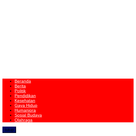
Beranda
Berita
Politik
Pendidikan
Kesehatan
Gaya Hidup
Humaniora
Sosial Budaya
Olahraga
tutup