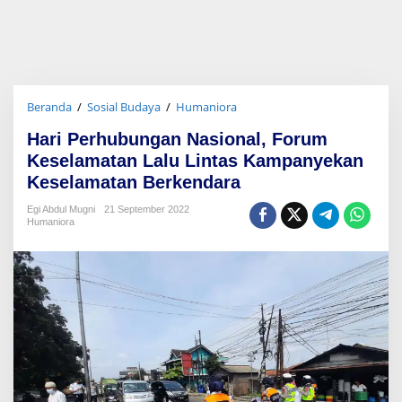
Beranda
/
Sosial Budaya
/
Humaniora
H
a
Hari Perhubungan Nasional, Forum
r
i
Keselamatan Lalu Lintas Kampanyekan
P
Keselamatan Berkendara
e
r
Egi Abdul Mugni
21 September 2022
h
Humaniora
u
b
u
n
g
a
n
N
a
s
i