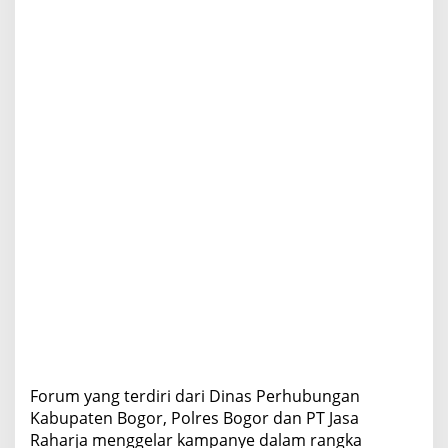
t
a
n
B
e
r
k
e
n
d
a
r
a
Forum yang terdiri dari Dinas Perhubungan
Kabupaten Bogor, Polres Bogor dan PT Jasa
Raharja menggelar kampanye dalam rangka