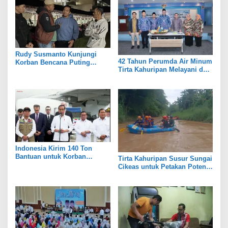
Rudy Susmanto Kunjungi
42 Tahun Perumda Air Minum
Korban Bencana Puting
Tirta Kahuripan Melayani dan
Beliung di Pamijahan
Menginspirasi
Indonesia Kirim 140 Ton
Bantuan untuk Korban
Tirta Kahuripan Susur Sungai
Gempa Turki
Cikeas untuk Petakan Potensi
Pencemaran