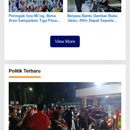
Peringati Isra Mi’raj, Bima
Berjasa Bantu Damkar Buka
Arya Sampaikan Tiga Pesan
Jalan, Alfin Dapat Sepeda
Ini
dari Bima Arya
View More
Politik Terbaru