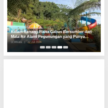
Kolam Renang Rawa Gabus Bersumber dari
G
Mata Air Alami Pegunungan yang Punya
S
Pemandangan Langsung di Alam dan
d
Di Wisata
|
22 Juli 2026
Di 
Pegunungan
I