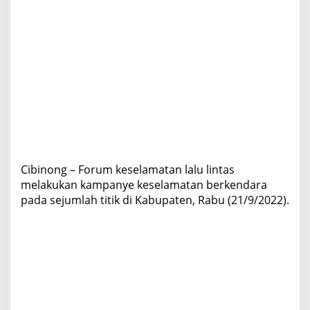
L
i
n
t
a
s
K
a
m
p
a
n
y
Cibinong – Forum keselamatan lalu lintas
e
melakukan kampanye keselamatan berkendara
k
a
pada sejumlah titik di Kabupaten, Rabu (21/9/2022).
n
K
e
s
e
l
a
m
a