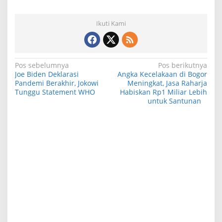
Ikuti Kami
N
Pos sebelumnya
Pos berikutnya
Joe Biden Deklarasi
Angka Kecelakaan di Bogor
a
Pandemi Berakhir, Jokowi
Meningkat, Jasa Raharja
Tunggu Statement WHO
Habiskan Rp1 Miliar Lebih
v
untuk Santunan
i
g
a
s
i
p
o
s