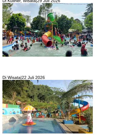
Di Kuliner, Wisata
|
29 Juli 2026
Wisata Toyo Lembah Hijau Cibatok Lewiliang Jadi Tempat Favorit
Wisata Renang Murah Meriah Sekaligus Tempat Renang Para Atlit
Bogor Barat
Di Wisata
|
22 Juli 2026