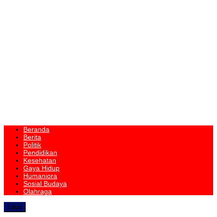
Beranda
Berita
Politik
Pendidikan
Kesehatan
Gaya Hidup
Humaniora
Sosial Budaya
Olahraga
tutup