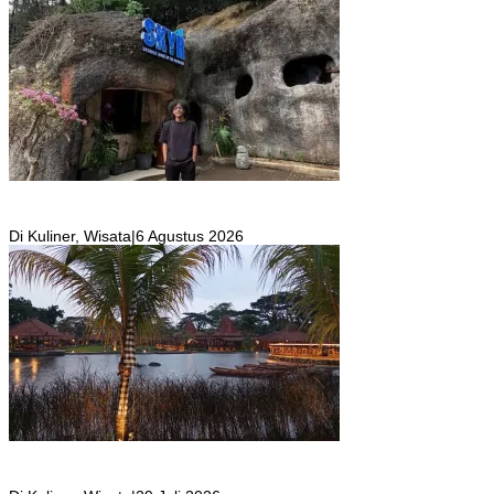
SKYR Kafe yang Punya Tempat Bekas Goa Terbengkalai di Puncak
Bogor Kini Menjadi Kafe yang Unik dan Indah.
Di Kuliner, Wisata
|
6 Agustus 2026
Resto Sekaligus Tempat Wisata di Rumah Air Bogor Masi Jadi
Tempat Favorit Liburan Akhir Pekan!