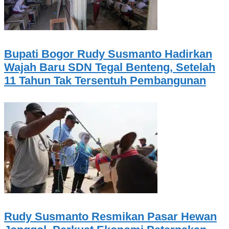
Bupati Bogor Rudy Susmanto Hadirkan
Wajah Baru SDN Tegal Benteng, Setelah
11 Tahun Tak Tersentuh Pembangunan
Rudy Susmanto Resmikan Pasar Hewan