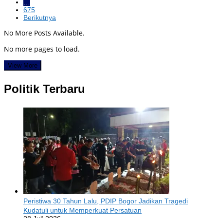
…
675
Berikutnya
No More Posts Available.
No more pages to load.
View More
Politik Terbaru
Peristiwa 30 Tahun Lalu, PDIP Bogor Jadikan Tragedi
Kudatuli untuk Memperkuat Persatuan