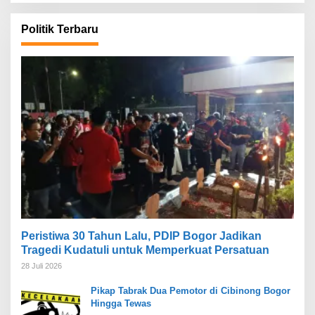
Politik Terbaru
Peristiwa 30 Tahun Lalu, PDIP Bogor Jadikan
Tragedi Kudatuli untuk Memperkuat Persatuan
28 Juli 2026
Pikap Tabrak Dua Pemotor di Cibinong Bogor
Hingga Tewas