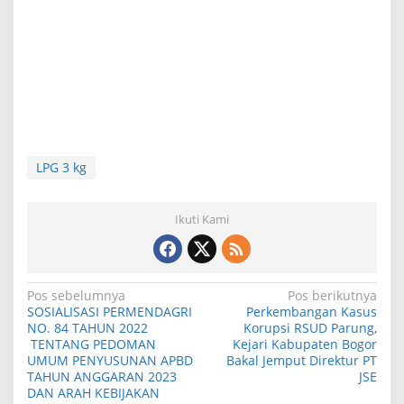
LPG 3 kg
Ikuti Kami
N
Pos sebelumnya
Pos berikutnya
SOSIALISASI PERMENDAGRI
Perkembangan Kasus
a
NO. 84 TAHUN 2022
Korupsi RSUD Parung,
TENTANG PEDOMAN
Kejari Kabupaten Bogor
v
UMUM PENYUSUNAN APBD
Bakal Jemput Direktur PT
i
TAHUN ANGGARAN 2023
JSE
DAN ARAH KEBIJAKAN
g