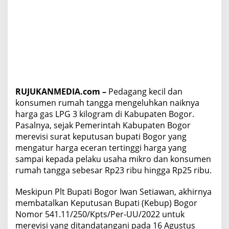
3
K
g
R
p
2
3
R
i
RUJUKANMEDIA.com –
Pedagang kecil dan
b
u
konsumen rumah tangga mengeluhkan naiknya
harga gas LPG 3 kilogram di Kabupaten Bogor.
Pasalnya, sejak Pemerintah Kabupaten Bogor
merevisi surat keputusan bupati Bogor yang
mengatur harga eceran tertinggi harga yang
sampai kepada pelaku usaha mikro dan konsumen
rumah tangga sebesar Rp23 ribu hingga Rp25 ribu.
Meskipun Plt Bupati Bogor Iwan Setiawan, akhirnya
membatalkan Keputusan Bupati (Kebup) Bogor
Nomor 541.11/250/Kpts/Per-UU/2022 untuk
merevisi yang ditandatangani pada 16 Agustus