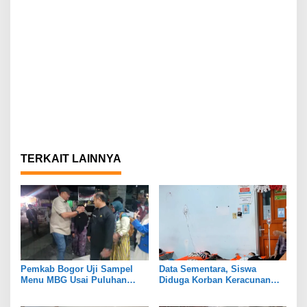
TERKAIT LAINNYA
Pemkab Bogor Uji Sampel
Data Sementara, Siswa
Menu MBG Usai Puluhan
Diduga Korban Keracunan
Siswa SDN Ciherang 01
MBG di Dramaga Bogor Capai
Diduga Keracunan
25 Orang