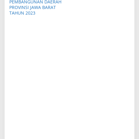
PEMBANGUNAN DAERAH
a
PROVINSI JAWA BARAT
TAHUN 2023
s
i
p
o
s