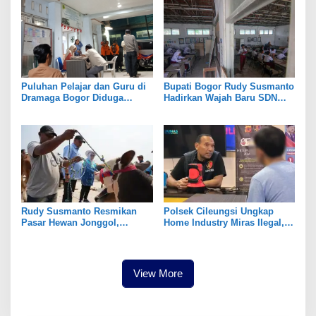
Puluhan Pelajar dan Guru di
Bupati Bogor Rudy Susmanto
Dramaga Bogor Diduga
Hadirkan Wajah Baru SDN
Keracunan Usai Santap Menu
Tegal Benteng, Setelah 11
MBG
Tahun Tak Tersentuh
Pembangunan
Rudy Susmanto Resmikan
Polsek Cileungsi Ungkap
Pasar Hewan Jonggol,
Home Industry Miras Ilegal,
Perkuat Ekonomi Peternakan
Ratusan Botol Disita
dan Dukung Pengembangan
Bogor Timur
View More