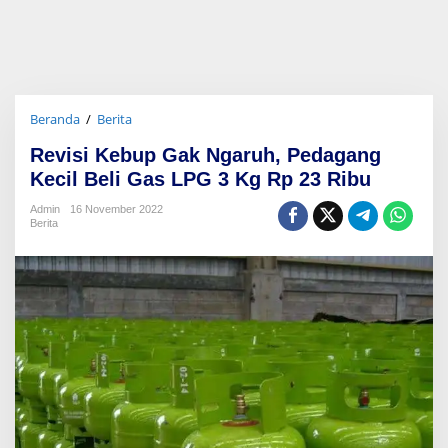
Beranda
/
Berita
R
e
Revisi Kebup Gak Ngaruh, Pedagang
v
i
Kecil Beli Gas LPG 3 Kg Rp 23 Ribu
s
i
Admin
16 November 2022
Berita
K
e
b
u
p
G
a
k
N
g
a
r
u