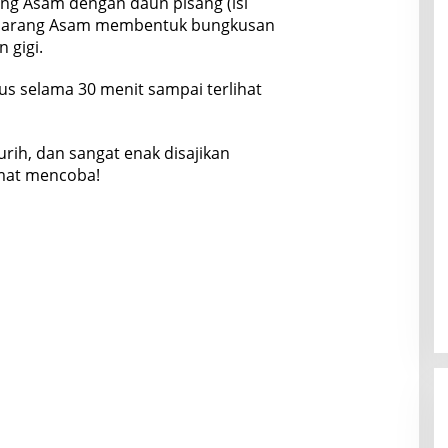
ng Asam dengan daun pisang (isi
am Garang Asam membentuk bungkusan
 gigi.
us selama 30 menit sampai terlihat
rih, dan sangat enak disajikan
amat mencoba!