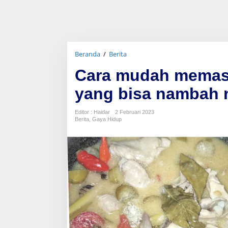
Beranda
/
Berita
C
a
Cara mudah memas
r
a
yang bisa nambah 
m
u
d
Editor : Haidar
2 Februari 2023
a
Berita
,
Gaya Hidup
h
m
e
m
a
s
a
k
A
y
a