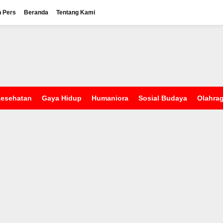
n Pers
Beranda
Tentang Kami
esehatan
Gaya Hidup
Humaniora
Sosial Budaya
Olahra