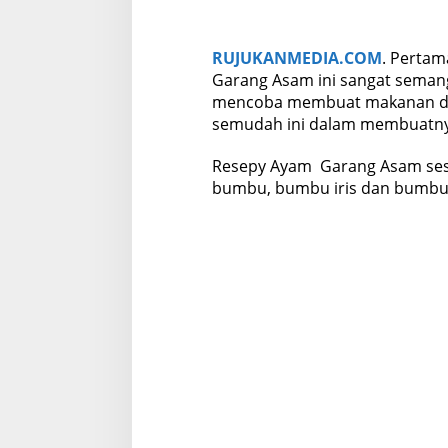
n
a
s
i
RUJUKANMEDIA.COM
. Perta
Garang Asam ini sangat seman
mencoba membuat makanan dari
semudah ini dalam membuatny
Resepy Ayam Garang Asam sesim
bumbu, bumbu iris dan bumbu 