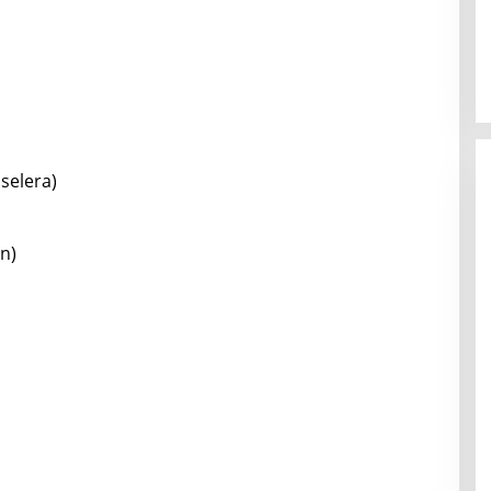
selera)
n)