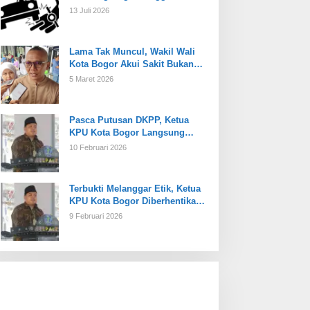
13 Juli 2026
Lama Tak Muncul, Wakil Wali
Kota Bogor Akui Sakit Bukan
Karena Masalah Internal
5 Maret 2026
Pasca Putusan DKPP, Ketua
KPU Kota Bogor Langsung
Dijabat Plt
10 Februari 2026
Terbukti Melanggar Etik, Ketua
KPU Kota Bogor Diberhentikan
Tetap
9 Februari 2026