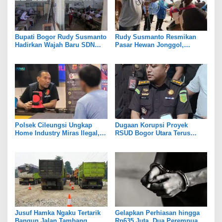
Bupati Bogor Rudy Susmanto
Rudy Susmanto Resmikan
Hadirkan Wajah Baru SDN
Pasar Hewan Jonggol,
Tegal Benteng, Setelah 11
Perkuat Ekonomi Peternakan
Tahun Tak Tersentuh
dan Dukung Pengembangan
Pembangunan
Bogor Timur
Polsek Cileungsi Ungkap
Dugaan Korupsi Proyek
Home Industry Miras Ilegal,
RSUD Bogor Utara Terus
Ratusan Botol Disita
Bergulir, 8 Orang Diperiksa
Kejari
Jusuf Hamka Ngaku Tertarik
Gelapkan Perhiasan hingga
Bangun Jalan Tambang
Rp635 Juta, Dua Perempuan