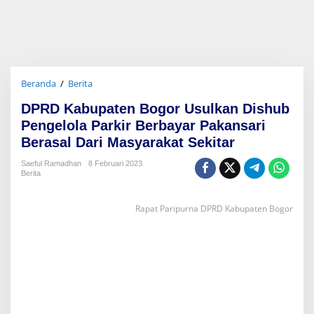
Beranda
/
Berita
D
P
DPRD Kabupaten Bogor Usulkan Dishub
R
D
Pengelola Parkir Berbayar Pakansari
K
Berasal Dari Masyarakat Sekitar
a
b
Saeful Ramadhan
8 Februari 2023
u
Berita
p
a
Rapat Paripurna DPRD Kabupaten Bogor
t
e
n
B
o
g
o
r
U