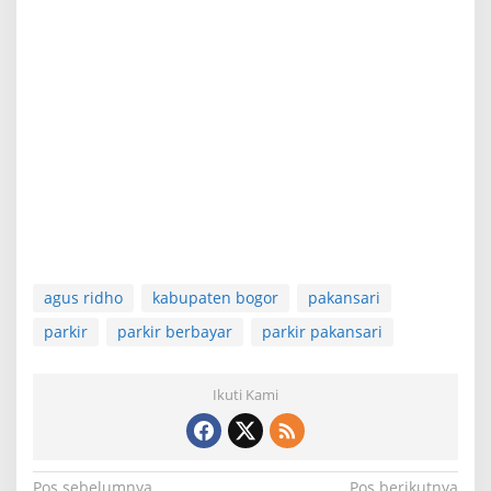
agus ridho
kabupaten bogor
pakansari
parkir
parkir berbayar
parkir pakansari
Ikuti Kami
Pos sebelumnya
Pos berikutnya