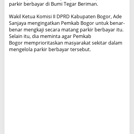
parkir berbayar di Bumi Tegar Beriman.
i
r
B
Wakil Ketua Komisi II DPRD Kabupaten Bogor, Ade
e
Sanjaya mengingatkan Pemkab Bogor untuk benar-
r
benar mengkaji secara matang parkir berbayar itu.
b
Selain itu, dia meminta agar Pemkab
a
Bogor memprioritaskan masyarakat sekitar dalam
y
a
mengelola parkir berbayar tersebut.
r
P
a
k
a
n
s
a
r
i
B
e
r
a
s
a