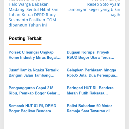
N
Halo Warga Babakan
Resep Soto Ayam
a
Madang, Sentul Hibahkan
Lamongan seger yang bikin
Lahan Ketua DPRD Rudy
nagih
v
Susmanto Pastikan GOM
i
dibangun Tahun ini
g
Posting Terkait
a
s
Polsek Cileungsi Ungkap
Dugaan Korupsi Proyek
i
Home Industry Miras Ilegal,
RSUD Bogor Utara Terus
Ratusan Botol Disita
Bergulir, 8 Orang Diperiksa
p
Kejari
Jusuf Hamka Ngaku Tertarik
Gelapkan Perhiasan hingga
o
Bangun Jalan Tambang
Rp635 Juta, Dua Perempuan
s
Kabupaten Bogor
di Gunungputri Bogor
Ditangkap
Pengangguran Capai 218
Peringati HUT RI, Bendera
Ribu, Pemkab Bogor Gelar
Merah Putih Raksasa
Job Fair
Dipasang di Stadion
Pakansari
Semarak HUT 81 RI, DPMD
Polisi Bubarkan 50 Motor
Bogor Bagikan Bendera
Remaja Saat Tawuran di
Merah Putih ke Warga
Parung Bogor
Cigombong