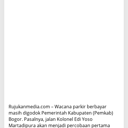
s
u
l
k
a
n
D
i
s
h
u
b
P
e
n
g
e
l
o
l
Rujukanmedia.com – Wacana parkir berbayar
a
P
masih digodok Pemerintah Kabupaten (Pemkab)
a
Bogor. Pasalnya, jalan Kolonel Edi Yoso
r
Martadipura akan menjadi percobaan pertama
k