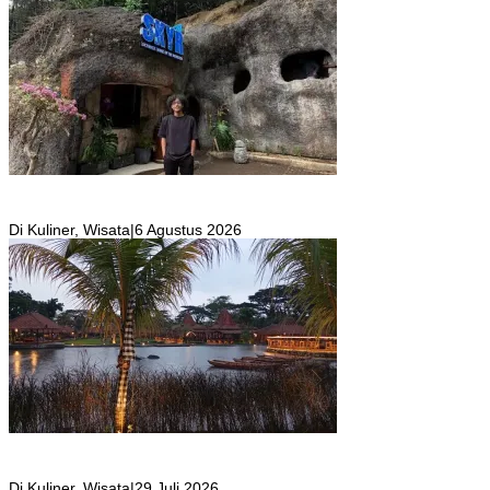
SKYR Kafe yang Punya Tempat Bekas Goa Terbengkalai di Puncak
Bogor Kini Menjadi Kafe yang Unik dan Indah.
Di Kuliner, Wisata
|
6 Agustus 2026
Resto Sekaligus Tempat Wisata di Rumah Air Bogor Masi Jadi
Tempat Favorit Liburan Akhir Pekan!
Di Kuliner, Wisata
|
29 Juli 2026