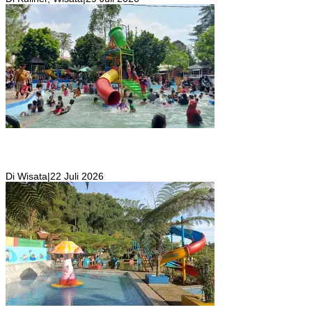
Wisata Toyo Lembah Hijau Cibatok Lewiliang Jadi Tempat Favorit
Wisata Renang Murah Meriah Sekaligus Tempat Renang Para Atlit
Bogor Barat
Di Wisata
|
22 Juli 2026