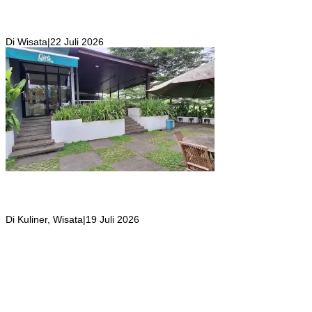
Kolam Renang Rawa Gabus Bersumber dari Mata Air Alami
Pegunungan yang Punya Pemandangan Langsung di Alam dan
Pegunungan
Di Wisata
|
22 Juli 2026
Girli Coffee Salah Satu Kafe yang Memiliki Suasana Syahdu dengan
Suara Aliran Sungai ditambah Pemandangan Gunung Salak yang
Indah!
Di Kuliner, Wisata
|
19 Juli 2026