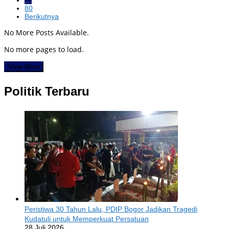
…
80
Berikutnya
No More Posts Available.
No more pages to load.
View More
Politik Terbaru
Peristiwa 30 Tahun Lalu, PDIP Bogor Jadikan Tragedi
Kudatuli untuk Memperkuat Persatuan
28 Juli 2026