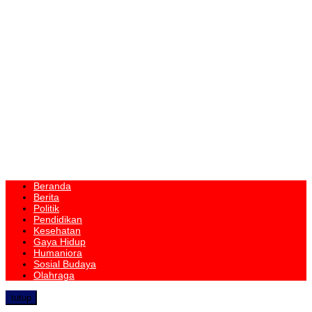
Beranda
Berita
Politik
Pendidikan
Kesehatan
Gaya Hidup
Humaniora
Sosial Budaya
Olahraga
tutup