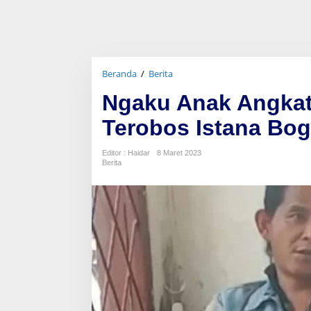
Beranda
/
Berita
N
g
Ngaku Anak Angkat 
a
k
Terobos Istana Bog
u
A
n
Editor : Haidar
8 Maret 2023
a
Berita
k
A
n
g
k
a
t
J
o
k
o