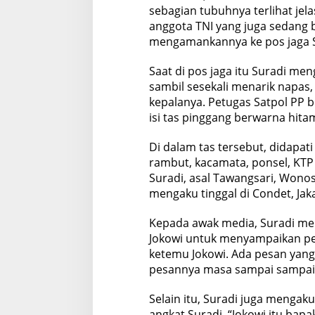
sebagian tubuhnya terlihat jel
anggota TNI yang juga sedang 
mengamankannya ke pos jaga Sa
Saat di pos jaga itu Suradi me
sambil sesekali menarik napa
kepalanya. Petugas Satpol PP
isi tas pinggang berwarna hita
Di dalam tas tersebut, didapat
rambut, kacamata, ponsel, KTP
Suradi, asal Tawangsari, Wono
mengaku tinggal di Condet, Jak
Kepada awak media, Suradi me
Jokowi untuk menyampaikan pe
ketemu Jokowi. Ada pesan yang
pesannya masa sampai sampaika
Selain itu, Suradi juga menga
angkat Suradi. “Jokowi itu bapak