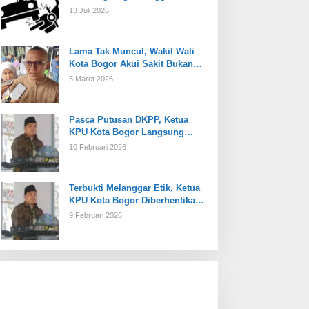
13 Juli 2026
Lama Tak Muncul, Wakil Wali
Kota Bogor Akui Sakit Bukan
Karena Masalah Internal
5 Maret 2026
Pasca Putusan DKPP, Ketua
KPU Kota Bogor Langsung
Dijabat Plt
10 Februari 2026
Terbukti Melanggar Etik, Ketua
KPU Kota Bogor Diberhentikan
Tetap
9 Februari 2026