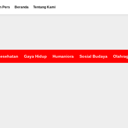
n Pers
Beranda
Tentang Kami
esehatan
Gaya Hidup
Humaniora
Sosial Budaya
Olahra