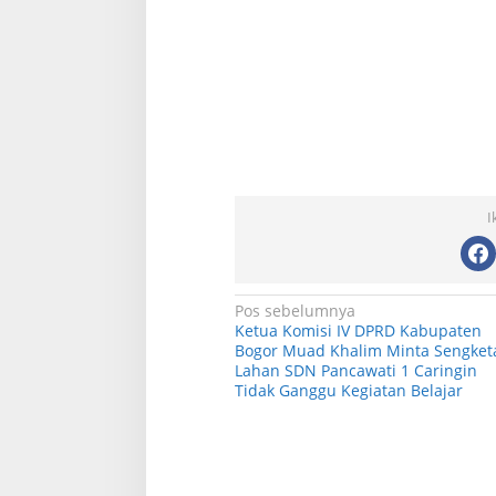
SKYR Kafe yang Punya Tempat
Resto Sekaligus T
Bekas Goa Terbengkalai di Puncak
Rumah Air Bogor 
Bogor Kini Menjadi Kafe yang Unik
Favorit Liburan A
Di Kuliner, Wisata
|
6 Agustus 2026
Di Kuliner, Wisata
|
29 Jul
dan Indah.
I
N
Pos sebelumnya
Ketua Komisi IV DPRD Kabupaten
a
Bogor Muad Khalim Minta Sengket
Lahan SDN Pancawati 1 Caringin
v
Tidak Ganggu Kegiatan Belajar
i
g
a