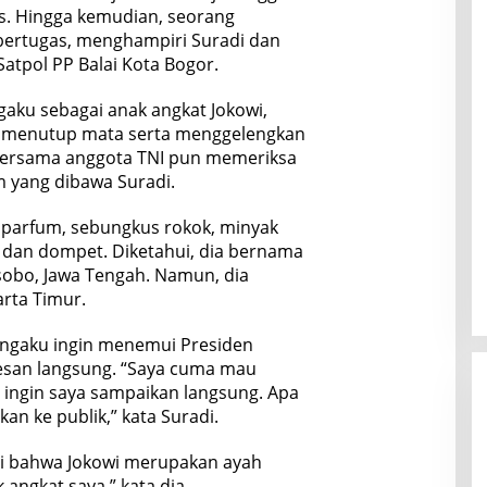
as. Hingga kemudian, seorang
bertugas, menghampiri Suradi dan
tpol PP Balai Kota Bogor.
ngaku sebagai anak angkat Jokowi,
s, menutup mata serta menggelengkan
 bersama anggota TNI pun memeriksa
m yang dibawa Suradi.
i parfum, sebungkus rokok, minyak
 dan dompet. Diketahui, dia bernama
sobo, Jawa Tengah. Namun, dia
arta Timur.
ngaku ingin menemui Presiden
san langsung. “Saya cuma mau
 ingin saya sampaikan langsung. Apa
n ke publik,” kata Suradi.
kui bahwa Jokowi merupakan ayah
 angkat saya,” kata dia.