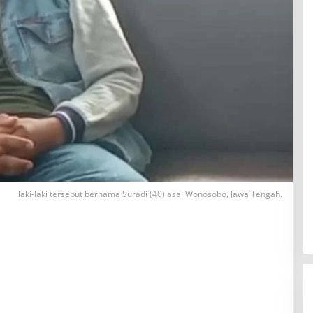
laki-laki tersebut bernama Suradi (40) asal Wonosobo, Jawa Tengah.