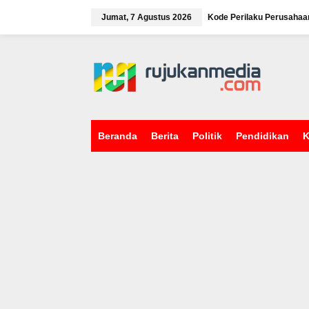
L
e
Jumat, 7 Agustus 2026
Kode Perilaku Perusahaa
w
a
tutup
t
i
k
e
k
o
n
Beranda
Berita
Politik
Pendidikan
K
t
e
n