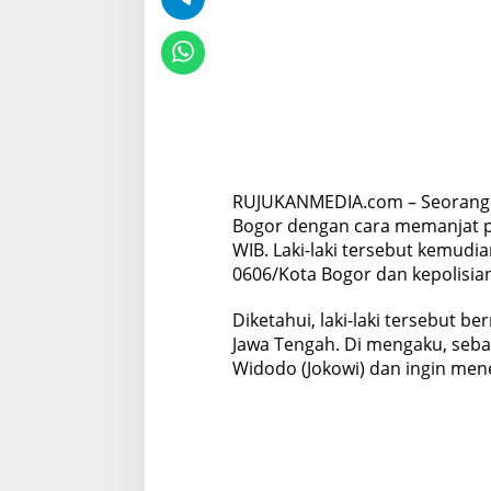
t
a
n
a
B
o
g
o
r
RUJUKANMEDIA.com – Seorang l
Bogor dengan cara memanjat pag
WIB. Laki-laki tersebut kemudi
0606/Kota Bogor dan kepolisian
Diketahui, laki-laki tersebut b
Jawa Tengah. Di mengaku, seba
Widodo (Jokowi) dan ingin mene