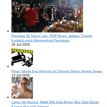
Peristiwa 30 Tahun Lalu, PDIP Bogor Jadikan Tragedi
Kudatuli untuk Memperkuat Persatuan
28 Juli 2026
Pikap Tabrak Dua Pemotor di Cibinong Bogor Hingga Tewas
13 Juli 2026
Lama Tak Muncul, Wakil Wali Kota Bogor Akui Sakit Bukan
Karena Masalah Internal