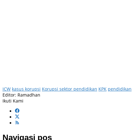
ICW
kasus korupsi
Korupsi sektor pendidikan
KPK
pendidikan
Editor: Ramadhan
Ikuti Kami
Navigasi pos