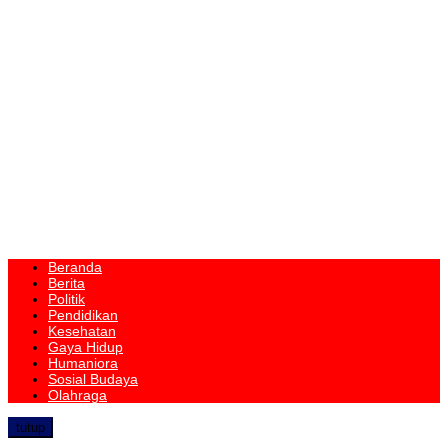
Beranda
Berita
Politik
Pendidikan
Kesehatan
Gaya Hidup
Humaniora
Sosial Budaya
Olahraga
tutup