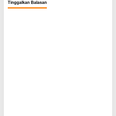
Tinggalkan Balasan