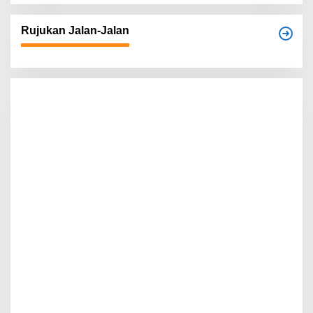
Rujukan Jalan-Jalan