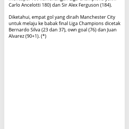
Carlo Ancelotti 180) dan Sir Alex Ferguson (184).
Diketahui, empat gol yang diraih Manchester City
untuk melaju ke babak final Liga Champions dicetak
Bernardo Silva (23 dan 37), own goal (76) dan Juan
Alvarez (90+1). (*)