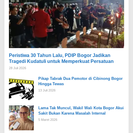
Peristiwa 30 Tahun Lalu, PDIP Bogor Jadikan
Tragedi Kudatuli untuk Memperkuat Persatuan
28 Juli 2026
Pikap Tabrak Dua Pemotor di Cibinong Bogor
Hingga Tewas
13 Juli 2026
Lama Tak Muncul, Wakil Wali Kota Bogor Akui
Sakit Bukan Karena Masalah Internal
5 Maret 2026