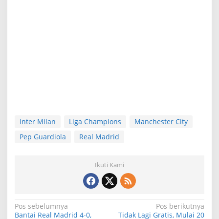
Inter Milan
Liga Champions
Manchester City
Pep Guardiola
Real Madrid
Ikuti Kami
N
Pos sebelumnya
Pos berikutnya
Bantai Real Madrid 4-0,
Tidak Lagi Gratis, Mulai 20