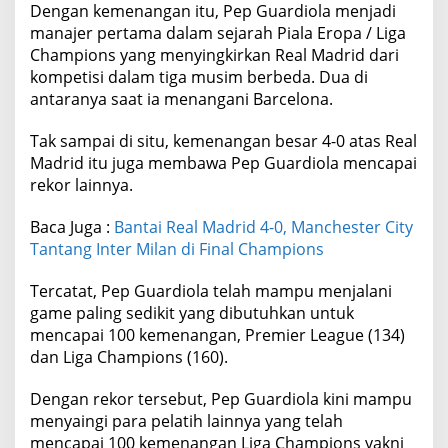
Dengan kemenangan itu, Pep Guardiola menjadi
manajer pertama dalam sejarah Piala Eropa / Liga
Champions yang menyingkirkan Real Madrid dari
kompetisi dalam tiga musim berbeda. Dua di
antaranya saat ia menangani Barcelona.
Tak sampai di situ, kemenangan besar 4-0 atas Real
Madrid itu juga membawa Pep Guardiola mencapai
rekor lainnya.
Baca Juga :
Bantai Real Madrid 4-0, Manchester City
Tantang Inter Milan di Final Champions
Tercatat, Pep Guardiola telah mampu menjalani
game paling sedikit yang dibutuhkan untuk
mencapai 100 kemenangan, Premier League (134)
dan Liga Champions (160).
Dengan rekor tersebut, Pep Guardiola kini mampu
menyaingi para pelatih lainnya yang telah
mencapai 100 kemenangan Liga Champions yakni