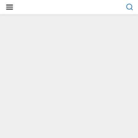
L
e
w
a
t
i
k
e
k
o
n
t
e
n