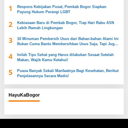
1
Respons Kebijakan Pusat, Pemkab Bogor Siapkan
Payung Hukum Perangi LGBT
2
Kebiasaan Baru di Pemkab Bogor, Tiap Hari Rabu ASN
Lebih Ramah Lingkungan
3
10 Minuman Pembersih Usus dari Bahan-bahan Alami Ini
Bukan Cuma Bantu Membersihkan Usus Saja, Tapi Juga
Mendukung Kesehatan Pencernaan
4
Inilah Tips Sehat yang Harus dilakukan Sesaat Setelah
Makan, Wajib Kamu Ketahui!
5
Puasa Banyak Sekali Manfaatnya Bagi Kesehatan, Berikut
Penjelasannya Secara Medis!
HayuKaBogor