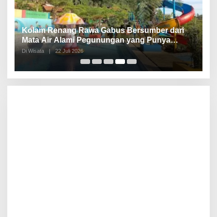
Kolam Renang Rawa Gabus Bersumber dari
G
Mata Air Alami Pegunungan yang Punya
S
Pemandangan Langsung di Alam dan
d
Di Wisata
|
22 Juli 2026
Di 
Pegunungan
I