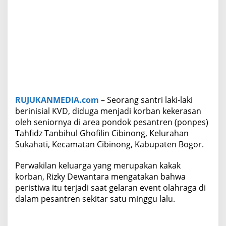
n
i
o
r
n
y
a
d
i
P
o
RUJUKANMEDIA.com
– Seorang santri laki-laki
n
berinisial KVD, diduga menjadi korban kekerasan
p
oleh seniornya di area pondok pesantren (ponpes)
e
Tahfidz Tanbihul Ghofilin Cibinong, Kelurahan
s
Sukahati, Kecamatan Cibinong, Kabupaten Bogor.
Perwakilan keluarga yang merupakan kakak
korban, Rizky Dewantara mengatakan bahwa
peristiwa itu terjadi saat gelaran event olahraga di
dalam pesantren sekitar satu minggu lalu.