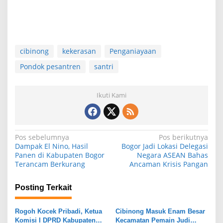
cibinong
kekerasan
Penganiayaan
Pondok pesantren
santri
Ikuti Kami
N
Pos sebelumnya
Pos berikutnya
Dampak El Nino, Hasil
Bogor Jadi Lokasi Delegasi
a
Panen di Kabupaten Bogor
Negara ASEAN Bahas
Terancam Berkurang
Ancaman Krisis Pangan
v
i
Posting Terkait
g
a
Rogoh Kocek Pribadi, Ketua
Cibinong Masuk Enam Besar
Komisi I DPRD Kabupaten
Kecamatan Pemain Judi