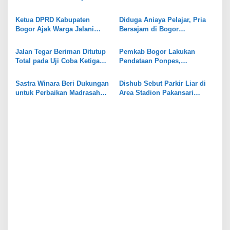
s
Bogor Serahkan Perahu Karet
Online Terbanyak di
i
Tangani Banjir di Cibinong
Indonesia
Ketua DPRD Kabupaten
Diduga Aniaya Pelajar, Pria
p
Bogor Ajak Warga Jalani
Bersajam di Bogor
Ramadhan dengan Khusyuk
Diamankan Polisi
o
dan Tetap Peduli Sesama
Jalan Tegar Beriman Ditutup
Pemkab Bogor Lakukan
s
Total pada Uji Coba Ketiga
Pendataan Ponpes,
Car Free Day
Tindaklanjuti Arahan
Presiden
Sastra Winara Beri Dukungan
Dishub Sebut Parkir Liar di
untuk Perbaikan Madrasah
Area Stadion Pakansari
dan Pesantren di Kabupaten
Cibinong Jadi PR yang Harus
Bogor
Diselesaikan