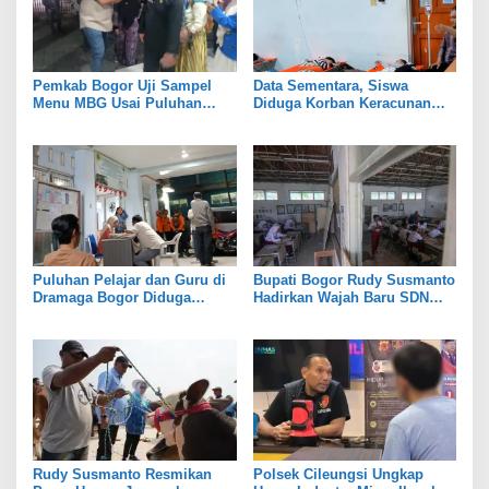
Pemkab Bogor Uji Sampel
Data Sementara, Siswa
Menu MBG Usai Puluhan
Diduga Korban Keracunan
Siswa SDN Ciherang 01
MBG di Dramaga Bogor Capai
Diduga Keracunan
25 Orang
Puluhan Pelajar dan Guru di
Bupati Bogor Rudy Susmanto
Dramaga Bogor Diduga
Hadirkan Wajah Baru SDN
Keracunan Usai Santap Menu
Tegal Benteng, Setelah 11
MBG
Tahun Tak Tersentuh
Pembangunan
Rudy Susmanto Resmikan
Polsek Cileungsi Ungkap