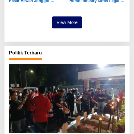
Pasar Hewan Jonggol,
Home Industry Miras Ilegal,
Perkuat Ekonomi Peternakan
Ratusan Botol Disita
dan Dukung Pengembangan
Bogor Timur
View More
Politik Terbaru