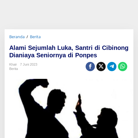
Beranda
/
Berita
A
l
Alami Sejumlah Luka, Santri di Cibinong
a
m
Dianiaya Seniornya di Ponpes
i
S
Khair
7 Juni 2023
Berita
e
j
u
m
l
a
h
L
u
k
a
,
S