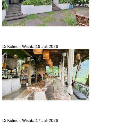
Girli Coffee Salah Satu Kafe yang Memiliki Suasana Syahdu dengan
Suara Aliran Sungai ditambah Pemandangan Gunung Salak yang
Indah!
Di Kuliner, Wisata
|
19 Juli 2026
Kafe Tropical Deck yang Tempatnya Hidden Gem di Puncak Bogor,
Suasana Seperti di Bali ini Jadi Tempat Favorit Wisatawan yang
Berkunjung
Di Kuliner, Wisata
|
17 Juli 2026