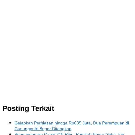
Posting Terkait
Gelapkan Perhiasan hingga Rp635 Juta, Dua Perempuan di
Gunungputri Bogor Ditangkap
Pengangguran Capai 218 Ribu, Pemkab Bogor Gelar Job