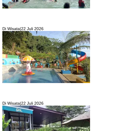
Wisata Toyo Lembah Hijau Cibatok Lewiliang Jadi Tempat Favorit
Wisata Renang Murah Meriah Sekaligus Tempat Renang Para Atlit
Bogor Barat
Di Wisata
|
22 Juli 2026
Kolam Renang Rawa Gabus Bersumber dari Mata Air Alami
Pegunungan yang Punya Pemandangan Langsung di Alam dan
Pegunungan
Di Wisata
|
22 Juli 2026