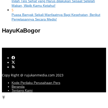
Inilah Tips Sehat yang Harus dilakukan Sesaat Setelah
Makan, Wajib Kamu Ketahui!
5
Puasa Banyak Sekali Manfaatnya Bagi Kesehatan, Berikut
Penjelasannya Secara Medis!
HayuKaBogor
Copy Right @ rujukanmedia.com 2023
Kode Perilaku Perusahaan Pers
Beranda
Tentang Kami