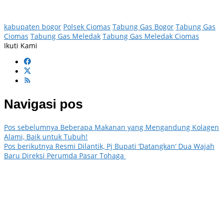
kabupaten bogor
Polsek Ciomas
Tabung Gas Bogor
Tabung Gas
Ciomas
Tabung Gas Meledak
Tabung Gas Meledak Ciomas
Ikuti Kami
Navigasi pos
Pos sebelumnya
Beberapa Makanan yang Mengandung Kolagen
Alami, Baik untuk Tubuh!
Pos berikutnya
Resmi Dilantik, Pj Bupati ‘Datangkan’ Dua Wajah
Baru Direksi Perumda Pasar Tohaga