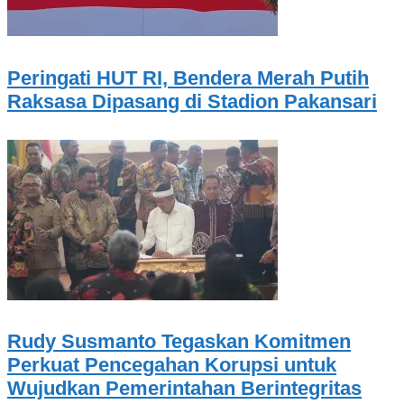
Peringati HUT RI, Bendera Merah Putih
Raksasa Dipasang di Stadion Pakansari
Rudy Susmanto Tegaskan Komitmen
Perkuat Pencegahan Korupsi untuk
Wujudkan Pemerintahan Berintegritas