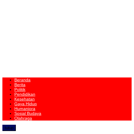
Beranda
Berita
Politik
Pendidikan
Kesehatan
Gaya Hidup
Humaniora
Sosial Budaya
Olahraga
tutup