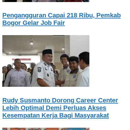
Pengangguran Capai 218 Ribu, Pemkab
Bogor Gelar Job Fair
Rudy Susmanto Dorong Career Center
Lebih Optimal Demi Perluas Akses
Kesempatan Kerja Bagi Masyarakat