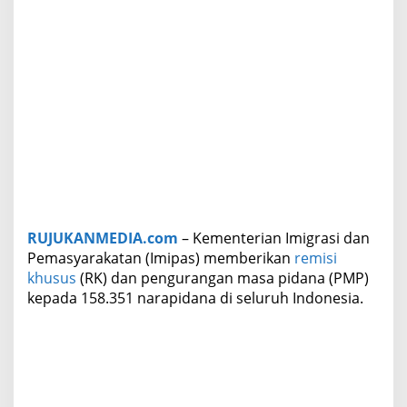
a
p
i
d
a
n
a
T
e
r
i
m
a
R
RUJUKANMEDIA.com
– Kementerian Imigrasi dan
e
Pemasyarakatan (Imipas) memberikan
remisi
m
i
khusus
(RK) dan pengurangan masa pidana (PMP)
s
kepada 158.351 narapidana di seluruh Indonesia.
i
N
y
e
p
i
d