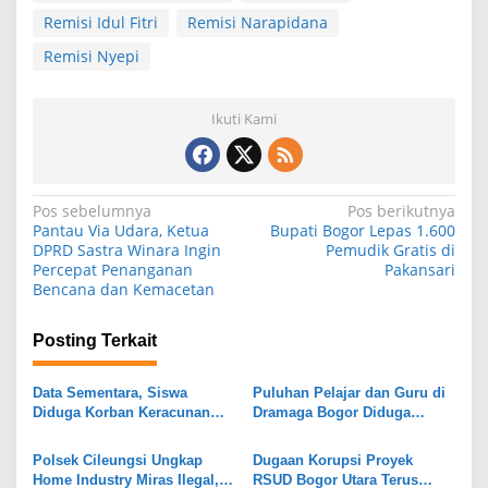
Remisi Idul Fitri
Remisi Narapidana
Remisi Nyepi
Ikuti Kami
N
Pos sebelumnya
Pos berikutnya
Pantau Via Udara, Ketua
Bupati Bogor Lepas 1.600
a
DPRD Sastra Winara Ingin
Pemudik Gratis di
Percepat Penanganan
Pakansari
v
Bencana dan Kemacetan
i
g
Posting Terkait
a
s
Data Sementara, Siswa
Puluhan Pelajar dan Guru di
Diduga Korban Keracunan
Dramaga Bogor Diduga
i
MBG di Dramaga Bogor Capai
Keracunan Usai Santap Menu
25 Orang
MBG
p
Polsek Cileungsi Ungkap
Dugaan Korupsi Proyek
Home Industry Miras Ilegal,
RSUD Bogor Utara Terus