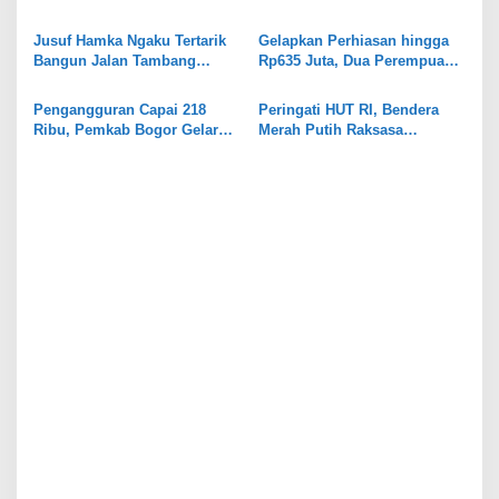
o
Ratusan Botol Disita
Bergulir, 8 Orang Diperiksa
s
Kejari
Jusuf Hamka Ngaku Tertarik
Gelapkan Perhiasan hingga
Bangun Jalan Tambang
Rp635 Juta, Dua Perempuan
Kabupaten Bogor
di Gunungputri Bogor
Ditangkap
Pengangguran Capai 218
Peringati HUT RI, Bendera
Ribu, Pemkab Bogor Gelar
Merah Putih Raksasa
Job Fair
Dipasang di Stadion
Pakansari