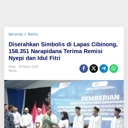
Beranda
/
Berita
D
i
Diserahkan Simbolis di Lapas Cibinong,
s
e
158.351 Narapidana Terima Remisi
r
Nyepi dan Idul Fitri
a
h
Khair
28 Maret 2025
k
Berita
a
n
S
i
m
b
o
l
i
s
d