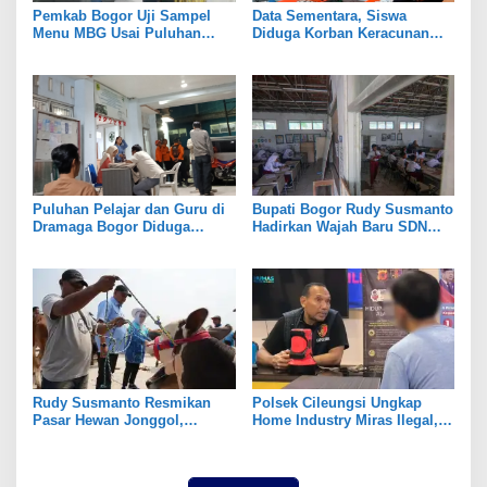
Pemkab Bogor Uji Sampel
Data Sementara, Siswa
Menu MBG Usai Puluhan
Diduga Korban Keracunan
Siswa SDN Ciherang 01
MBG di Dramaga Bogor Capai
Diduga Keracunan
25 Orang
Puluhan Pelajar dan Guru di
Bupati Bogor Rudy Susmanto
Dramaga Bogor Diduga
Hadirkan Wajah Baru SDN
Keracunan Usai Santap Menu
Tegal Benteng, Setelah 11
MBG
Tahun Tak Tersentuh
Pembangunan
Rudy Susmanto Resmikan
Polsek Cileungsi Ungkap
Pasar Hewan Jonggol,
Home Industry Miras Ilegal,
Perkuat Ekonomi Peternakan
Ratusan Botol Disita
dan Dukung Pengembangan
Bogor Timur