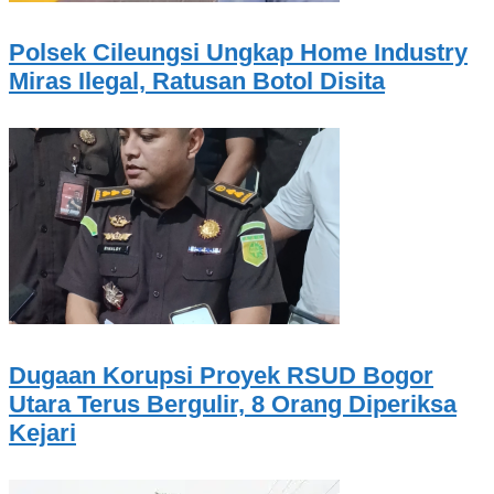
Polsek Cileungsi Ungkap Home Industry
Miras Ilegal, Ratusan Botol Disita
Dugaan Korupsi Proyek RSUD Bogor
Utara Terus Bergulir, 8 Orang Diperiksa
Kejari