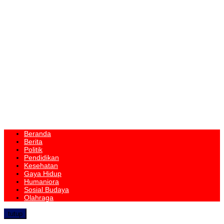
Beranda
Berita
Politik
Pendidikan
Kesehatan
Gaya Hidup
Humaniora
Sosial Budaya
Olahraga
tutup