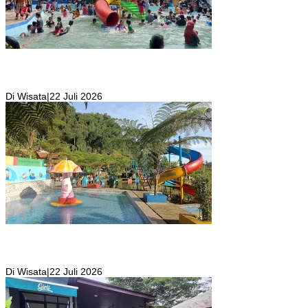
Wisata Toyo Lembah Hijau Cibatok Lewiliang Jadi Tempat Favorit
Wisata Renang Murah Meriah Sekaligus Tempat Renang Para Atlit
Bogor Barat
Di Wisata
|
22 Juli 2026
Kolam Renang Rawa Gabus Bersumber dari Mata Air Alami
Pegunungan yang Punya Pemandangan Langsung di Alam dan
Pegunungan
Di Wisata
|
22 Juli 2026