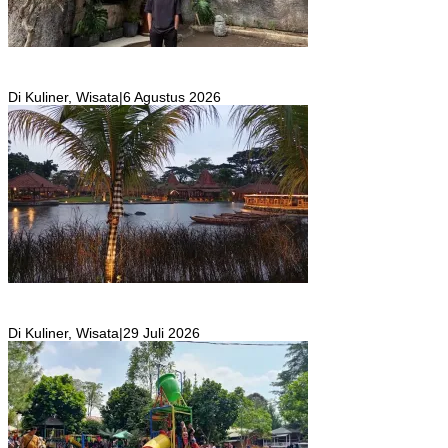
SKYR Kafe yang Punya Tempat Bekas Goa Terbengkalai di Puncak
Bogor Kini Menjadi Kafe yang Unik dan Indah.
Di Kuliner, Wisata
|
6 Agustus 2026
Resto Sekaligus Tempat Wisata di Rumah Air Bogor Masi Jadi
Tempat Favorit Liburan Akhir Pekan!
Di Kuliner, Wisata
|
29 Juli 2026