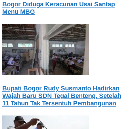
Bogor Diduga Keracunan Usai Santap
Menu MBG
Bupati Bogor Rudy Susmanto Hadirkan
Wajah Baru SDN Tegal Benteng, Setelah
11 Tahun Tak Tersentuh Pembangunan