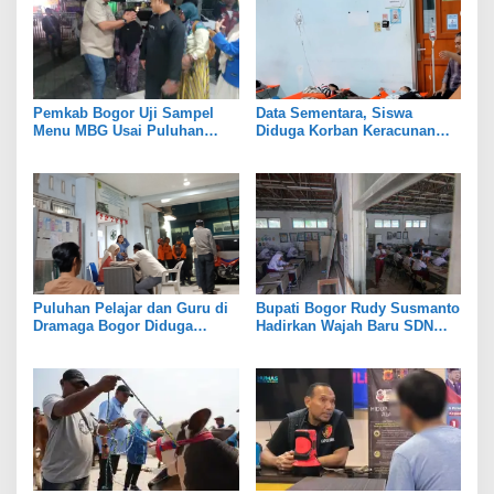
Pemkab Bogor Uji Sampel
Data Sementara, Siswa
Menu MBG Usai Puluhan
Diduga Korban Keracunan
Siswa SDN Ciherang 01
MBG di Dramaga Bogor Capai
Diduga Keracunan
25 Orang
Puluhan Pelajar dan Guru di
Bupati Bogor Rudy Susmanto
Dramaga Bogor Diduga
Hadirkan Wajah Baru SDN
Keracunan Usai Santap Menu
Tegal Benteng, Setelah 11
MBG
Tahun Tak Tersentuh
Pembangunan