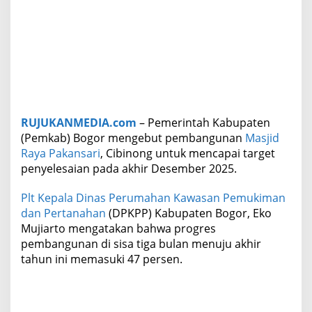
s
j
i
d
R
a
y
a
P
RUJUKANMEDIA.com
– Pemerintah Kabupaten
a
k
(Pemkab) Bogor mengebut pembangunan
Masjid
a
Raya Pakansari
, Cibinong untuk mencapai target
n
penyelesaian pada akhir Desember 2025.
s
a
Plt Kepala Dinas Perumahan Kawasan Pemukiman
r
i
dan Pertanahan
(DPKPP) Kabupaten Bogor, Eko
D
Mujiarto mengatakan bahwa progres
i
pembangunan di sisa tiga bulan menuju akhir
k
tahun ini memasuki 47 persen.
e
b
u
t