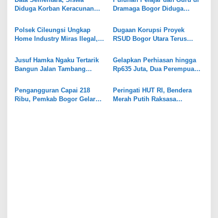
s
Diduga Korban Keracunan
Dramaga Bogor Diduga
i
MBG di Dramaga Bogor Capai
Keracunan Usai Santap Menu
25 Orang
MBG
p
Polsek Cileungsi Ungkap
Dugaan Korupsi Proyek
Home Industry Miras Ilegal,
RSUD Bogor Utara Terus
o
Ratusan Botol Disita
Bergulir, 8 Orang Diperiksa
s
Kejari
Jusuf Hamka Ngaku Tertarik
Gelapkan Perhiasan hingga
Bangun Jalan Tambang
Rp635 Juta, Dua Perempuan
Kabupaten Bogor
di Gunungputri Bogor
Ditangkap
Pengangguran Capai 218
Peringati HUT RI, Bendera
Ribu, Pemkab Bogor Gelar
Merah Putih Raksasa
Job Fair
Dipasang di Stadion
Pakansari