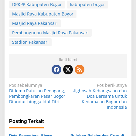
DPKPP Kabupaten Bogor
kabupaten bogor
Masjid Raya Kabupaten Bogor
Masjid Raya Pakansari
Pembangunan Masjid Raya Pakansari
Stadion Pakansari
Ikuti Kami
N
Pos sebelumnya
Pos berikutnya
Didemo Ratusan Pedagang,
Istighosah Kebangsaan dan
a
Pembongkaran Pasar Bogor
Doa Bersama untuk
Diundur hingga Idul Fitri
Kedamaian Bogor dan
v
Indonesia
i
g
Posting Terkait
a
Data Sementara, Siswa
Puluhan Pelajar dan Guru di