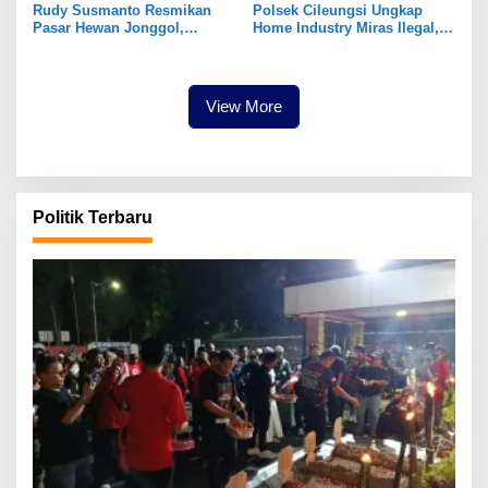
Rudy Susmanto Resmikan
Polsek Cileungsi Ungkap
Pasar Hewan Jonggol,
Home Industry Miras Ilegal,
Perkuat Ekonomi Peternakan
Ratusan Botol Disita
dan Dukung Pengembangan
Bogor Timur
View More
Politik Terbaru