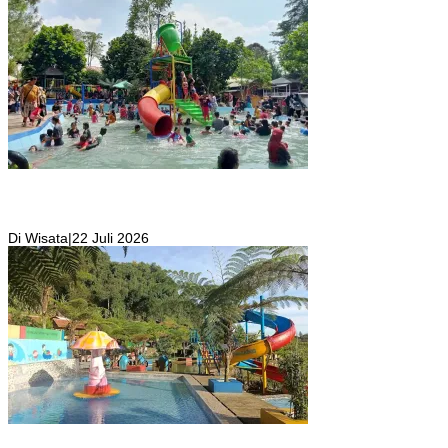
Wisata Toyo Lembah Hijau Cibatok Lewiliang Jadi Tempat Favorit
Wisata Renang Murah Meriah Sekaligus Tempat Renang Para Atlit
Bogor Barat
Di Wisata
|
22 Juli 2026
Kolam Renang Rawa Gabus Bersumber dari Mata Air Alami