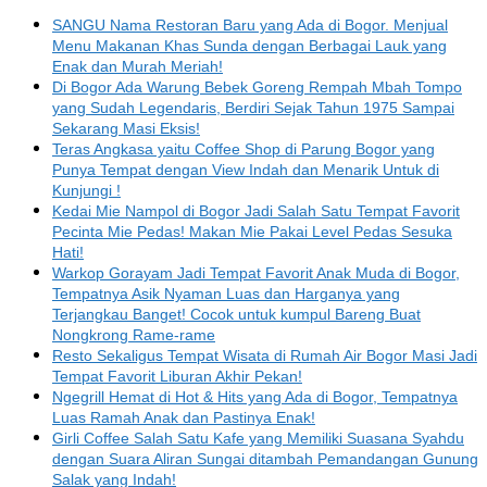
SANGU Nama Restoran Baru yang Ada di Bogor. Menjual
Menu Makanan Khas Sunda dengan Berbagai Lauk yang
Enak dan Murah Meriah!
Di Bogor Ada Warung Bebek Goreng Rempah Mbah Tompo
yang Sudah Legendaris, Berdiri Sejak Tahun 1975 Sampai
Sekarang Masi Eksis!
Teras Angkasa yaitu Coffee Shop di Parung Bogor yang
Punya Tempat dengan View Indah dan Menarik Untuk di
Kunjungi !
Kedai Mie Nampol di Bogor Jadi Salah Satu Tempat Favorit
Pecinta Mie Pedas! Makan Mie Pakai Level Pedas Sesuka
Hati!
Warkop Gorayam Jadi Tempat Favorit Anak Muda di Bogor,
Tempatnya Asik Nyaman Luas dan Harganya yang
Terjangkau Banget! Cocok untuk kumpul Bareng Buat
Nongkrong Rame-rame
Resto Sekaligus Tempat Wisata di Rumah Air Bogor Masi Jadi
Tempat Favorit Liburan Akhir Pekan!
Ngegrill Hemat di Hot & Hits yang Ada di Bogor, Tempatnya
Luas Ramah Anak dan Pastinya Enak!
Girli Coffee Salah Satu Kafe yang Memiliki Suasana Syahdu
dengan Suara Aliran Sungai ditambah Pemandangan Gunung
Salak yang Indah!