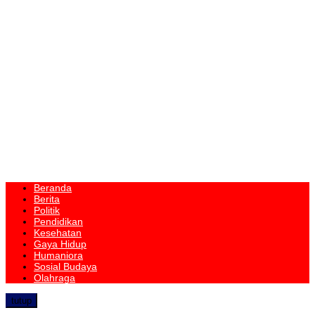
Beranda
Berita
Politik
Pendidikan
Kesehatan
Gaya Hidup
Humaniora
Sosial Budaya
Olahraga
tutup