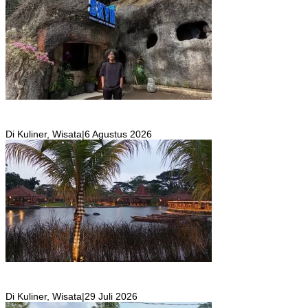
SKYR Kafe yang Punya Tempat Bekas Goa Terbengkalai di Puncak
Bogor Kini Menjadi Kafe yang Unik dan Indah.
Di Kuliner, Wisata
|
6 Agustus 2026
Resto Sekaligus Tempat Wisata di Rumah Air Bogor Masi Jadi
Tempat Favorit Liburan Akhir Pekan!
Di Kuliner, Wisata
|
29 Juli 2026