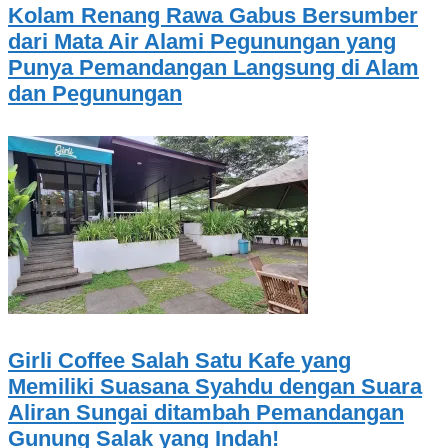
Kolam Renang Rawa Gabus Bersumber
dari Mata Air Alami Pegunungan yang
Punya Pemandangan Langsung di Alam
dan Pegunungan
Girli Coffee Salah Satu Kafe yang
Memiliki Suasana Syahdu dengan Suara
Aliran Sungai ditambah Pemandangan
Gunung Salak yang Indah!