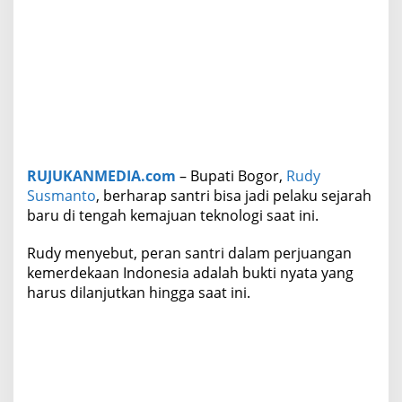
j
u
a
n
T
e
k
n
o
l
RUJUKANMEDIA.com
– Bupati Bogor,
Rudy
o
g
Susmanto
, berharap santri bisa jadi pelaku sejarah
i
baru di tengah kemajuan teknologi saat ini.
Rudy menyebut, peran santri dalam perjuangan
kemerdekaan Indonesia adalah bukti nyata yang
harus dilanjutkan hingga saat ini.