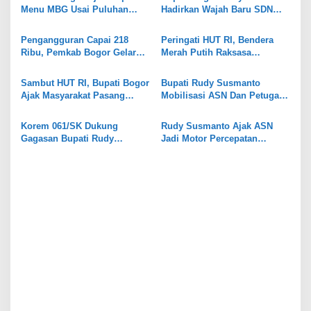
s
Menu MBG Usai Puluhan
Hadirkan Wajah Baru SDN
i
Siswa SDN Ciherang 01
Tegal Benteng, Setelah 11
Diduga Keracunan
Tahun Tak Tersentuh
p
Pengangguran Capai 218
Peringati HUT RI, Bendera
Pembangunan
Ribu, Pemkab Bogor Gelar
Merah Putih Raksasa
o
Job Fair
Dipasang di Stadion
s
Pakansari
Sambut HUT RI, Bupati Bogor
Bupati Rudy Susmanto
Ajak Masyarakat Pasang
Mobilisasi ASN Dan Petugas
Bendera Merah Putih
Kebersihan Untuk Bersih-
Serentak
bersih Stadion Pakansari
Korem 061/SK Dukung
Rudy Susmanto Ajak ASN
Jelang Indonesia vs Vietnam
Gagasan Bupati Rudy
Jadi Motor Percepatan
Susmanto Wujudkan Jalur
Pembangunan dan
Bomang sebagai Kawasan
Penyampai Informasi kepada
Pertanian Terpadu
Masyarakat