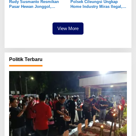
Rudy Susmanto Resmikan
Polsek Cileungsi Ungkap
Pasar Hewan Jonggol,
Home Industry Miras Ilegal,
Perkuat Ekonomi Peternakan
Ratusan Botol Disita
dan Dukung Pengembangan
Bogor Timur
View More
Politik Terbaru