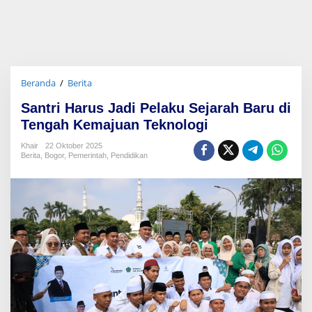
Beranda
/
Berita
S
a
Santri Harus Jadi Pelaku Sejarah Baru di
n
t
Tengah Kemajuan Teknologi
r
i
Khair
22 Oktober 2025
Berita
,
Bogor
,
Pemerintah
,
Pendidikan
H
a
r
u
s
J
a
d
i
P
e
l
a