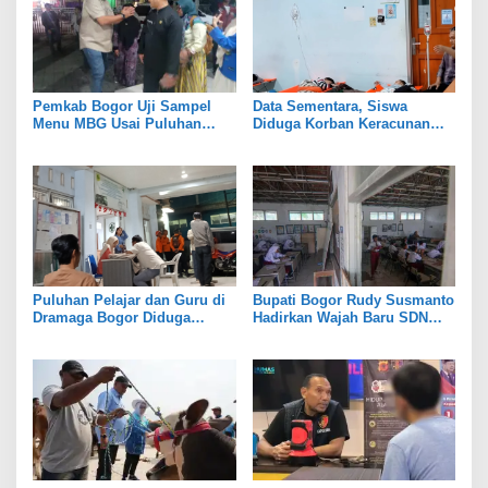
Pemkab Bogor Uji Sampel
Data Sementara, Siswa
Menu MBG Usai Puluhan
Diduga Korban Keracunan
Siswa SDN Ciherang 01
MBG di Dramaga Bogor Capai
Diduga Keracunan
25 Orang
Puluhan Pelajar dan Guru di
Bupati Bogor Rudy Susmanto
Dramaga Bogor Diduga
Hadirkan Wajah Baru SDN
Keracunan Usai Santap Menu
Tegal Benteng, Setelah 11
MBG
Tahun Tak Tersentuh
Pembangunan