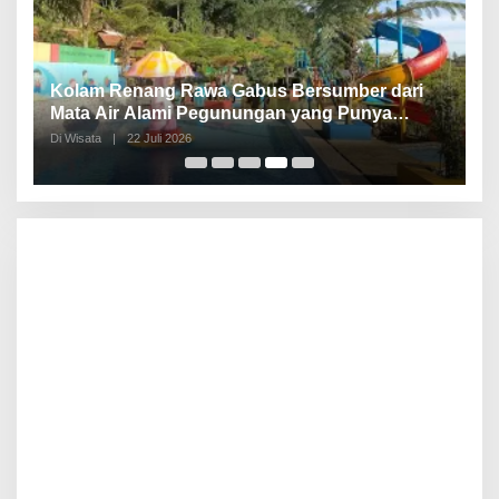
Kolam Renang Rawa Gabus Bersumber dari
G
Mata Air Alami Pegunungan yang Punya
S
Pemandangan Langsung di Alam dan
d
Di Wisata
|
22 Juli 2026
Di 
Pegunungan
I