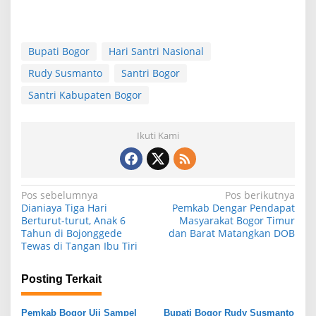
Bupati Bogor
Hari Santri Nasional
Rudy Susmanto
Santri Bogor
Santri Kabupaten Bogor
Ikuti Kami
N
Pos sebelumnya
Pos berikutnya
Dianiaya Tiga Hari
Pemkab Dengar Pendapat
a
Berturut-turut, Anak 6
Masyarakat Bogor Timur
Tahun di Bojonggede
dan Barat Matangkan DOB
v
Tewas di Tangan Ibu Tiri
i
g
Posting Terkait
a
Pemkab Bogor Uji Sampel
Bupati Bogor Rudy Susmanto