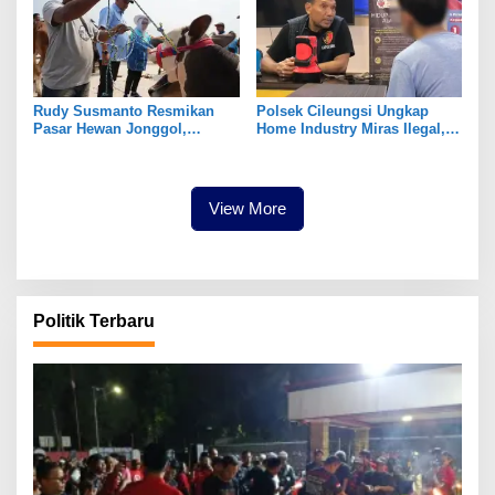
Rudy Susmanto Resmikan
Polsek Cileungsi Ungkap
Pasar Hewan Jonggol,
Home Industry Miras Ilegal,
Perkuat Ekonomi Peternakan
Ratusan Botol Disita
dan Dukung Pengembangan
Bogor Timur
View More
Politik Terbaru