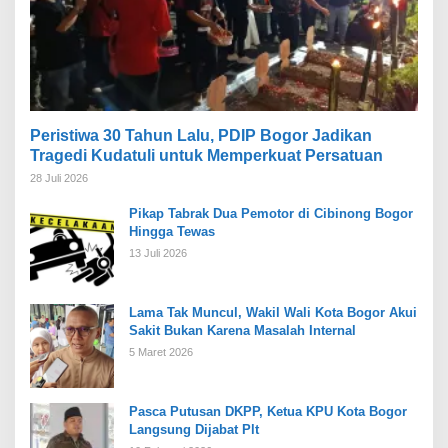
Peristiwa 30 Tahun Lalu, PDIP Bogor Jadikan
Tragedi Kudatuli untuk Memperkuat Persatuan
28 Juli 2026
Pikap Tabrak Dua Pemotor di Cibinong Bogor
Hingga Tewas
13 Juli 2026
Lama Tak Muncul, Wakil Wali Kota Bogor Akui
Sakit Bukan Karena Masalah Internal
5 Maret 2026
Pasca Putusan DKPP, Ketua KPU Kota Bogor
Langsung Dijabat Plt