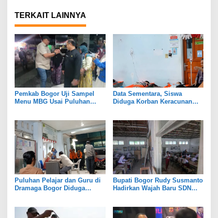
TERKAIT LAINNYA
Pemkab Bogor Uji Sampel
Data Sementara, Siswa
Menu MBG Usai Puluhan
Diduga Korban Keracunan
Siswa SDN Ciherang 01
MBG di Dramaga Bogor Capai
Diduga Keracunan
25 Orang
Puluhan Pelajar dan Guru di
Bupati Bogor Rudy Susmanto
Dramaga Bogor Diduga
Hadirkan Wajah Baru SDN
Keracunan Usai Santap Menu
Tegal Benteng, Setelah 11
MBG
Tahun Tak Tersentuh
Pembangunan