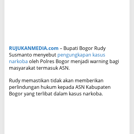
i
l
i
n
d
u
n
g
RUJUKANMEDIA.com
– Bupati Bogor Rudy
i
Susmanto menyebut
pengungkapan kasus
narkoba
oleh Polres Bogor menjadi warning bagi
masyarakat termasuk ASN.
Rudy memastikan tidak akan memberikan
perlindungan hukum kepada ASN Kabupaten
Bogor yang terlibat dalam kasus narkoba.