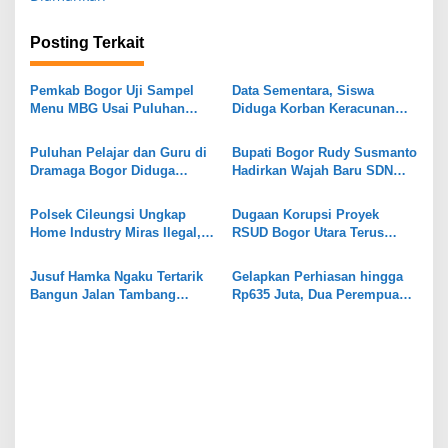
i
g
Posting Terkait
a
s
Pemkab Bogor Uji Sampel
Data Sementara, Siswa
Menu MBG Usai Puluhan
Diduga Korban Keracunan
i
Siswa SDN Ciherang 01
MBG di Dramaga Bogor Capai
Diduga Keracunan
25 Orang
p
Puluhan Pelajar dan Guru di
Bupati Bogor Rudy Susmanto
Dramaga Bogor Diduga
Hadirkan Wajah Baru SDN
o
Keracunan Usai Santap Menu
Tegal Benteng, Setelah 11
s
MBG
Tahun Tak Tersentuh
Polsek Cileungsi Ungkap
Dugaan Korupsi Proyek
Pembangunan
Home Industry Miras Ilegal,
RSUD Bogor Utara Terus
Ratusan Botol Disita
Bergulir, 8 Orang Diperiksa
Kejari
Jusuf Hamka Ngaku Tertarik
Gelapkan Perhiasan hingga
Bangun Jalan Tambang
Rp635 Juta, Dua Perempuan
Kabupaten Bogor
di Gunungputri Bogor
Ditangkap