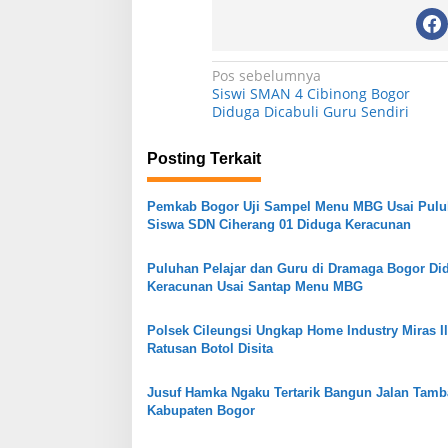
N
Pos sebelumnya
SKYR Kafe yang Punya Tempat
Resto Sekaligus T
Siswi SMAN 4 Cibinong Bogor
Bekas Goa Terbengkalai di Puncak
Rumah Air Bogor 
a
Diduga Dicabuli Guru Sendiri
Bogor Kini Menjadi Kafe yang Unik
Favorit Liburan A
Di Kuliner, Wisata
|
6 Agustus 2026
Di Kuliner, Wisata
|
29 Jul
v
dan Indah.
Posting Terkait
i
g
Pemkab Bogor Uji Sampel Menu MBG Usai Pul
a
Siswa SDN Ciherang 01 Diduga Keracunan
s
Puluhan Pelajar dan Guru di Dramaga Bogor Di
i
Keracunan Usai Santap Menu MBG
p
o
Polsek Cileungsi Ungkap Home Industry Miras Il
Ratusan Botol Disita
s
Jusuf Hamka Ngaku Tertarik Bangun Jalan Tam
Kabupaten Bogor