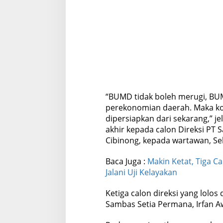
g
a
n
M
e
r
u
g
i
“BUMD tidak boleh merugi, BU
perekonomian daerah. Maka ko
dipersiapkan dari sekarang,” 
akhir kepada calon Direksi PT 
Cibinong, kepada wartawan, Sel
Baca Juga :
Makin Ketat, Tiga C
Jalani Uji Kelayakan
Ketiga calon direksi yang lolos
Sambas Setia Permana, Irfan A