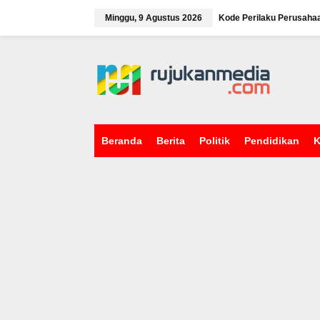
L
e
Minggu, 9 Agustus 2026
Kode Perilaku Perusaha
w
a
tutup
t
i
k
e
k
o
n
Beranda
Berita
Politik
Pendidikan
K
t
e
n