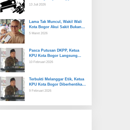
13 Juli 2026
Lama Tak Muncul, Wakil Wali
Kota Bogor Akui Sakit Bukan
Karena Masalah Internal
5 Maret 2026
Pasca Putusan DKPP, Ketua
KPU Kota Bogor Langsung
Dijabat Plt
10 Februari 2026
Terbukti Melanggar Etik, Ketua
KPU Kota Bogor Diberhentikan
Tetap
9 Februari 2026