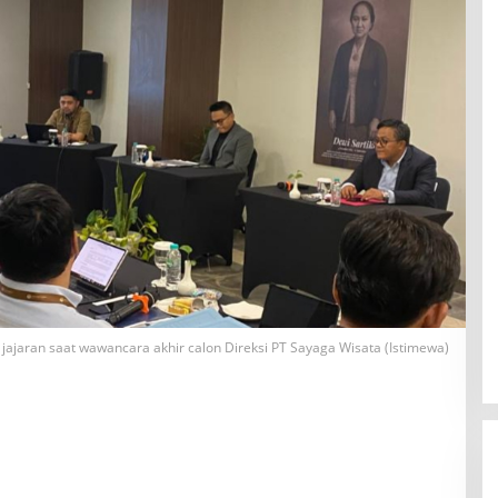
 jajaran saat wawancara akhir calon Direksi PT Sayaga Wisata (Istimewa)