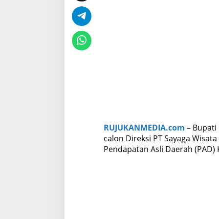
n
t
u
k
T
i
n
g
k
a
t
k
a
n
P
RUJUKANMEDIA.com
– Bupati
A
calon Direksi PT Sayaga Wisata
D
Pendapatan Asli Daerah (PAD)
:
B
U
M
D
J
a
n