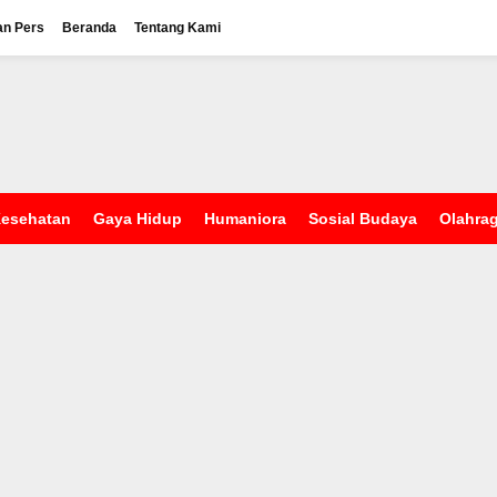
an Pers
Beranda
Tentang Kami
esehatan
Gaya Hidup
Humaniora
Sosial Budaya
Olahra