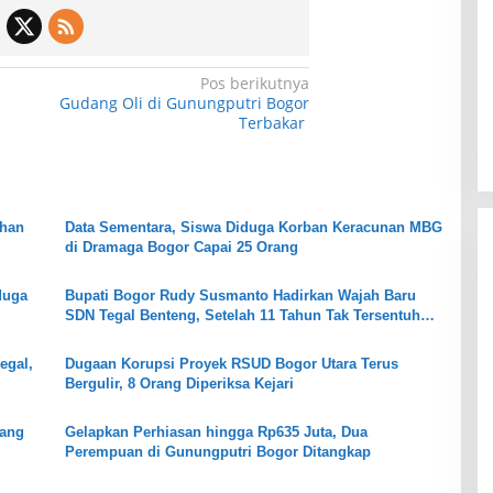
Pos berikutnya
empat Wisata di
Wisata Toyo Lembah Hijau Cibatok
Gudang Oli di Gunungputri Bogor
Masi Jadi Tempat
Lewiliang Jadi Tempat Favorit
Terbakar
khir Pekan!
Wisata Renang Murah Meriah
i 2026
Di Wisata
|
22 Juli 2026
Sekaligus Tempat Renang Para
Atlit Bogor Barat
uhan
Data Sementara, Siswa Diduga Korban Keracunan MBG
di Dramaga Bogor Capai 25 Orang
duga
Bupati Bogor Rudy Susmanto Hadirkan Wajah Baru
SDN Tegal Benteng, Setelah 11 Tahun Tak Tersentuh
Pembangunan
egal,
Dugaan Korupsi Proyek RSUD Bogor Utara Terus
Bergulir, 8 Orang Diperiksa Kejari
bang
Gelapkan Perhiasan hingga Rp635 Juta, Dua
Perempuan di Gunungputri Bogor Ditangkap