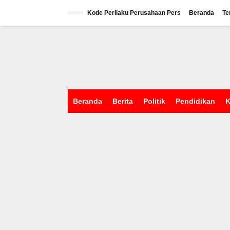
L
e
Kode Perilaku Perusahaan Pers
Beranda
Te
w
a
tutup
t
i
k
e
k
o
n
Beranda
Berita
Politik
Pendidikan
K
t
e
n