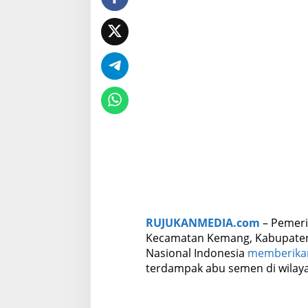
A
b
u
S
e
m
e
n
d
i
B
o
g
o
r
RUJUKANMEDIA.com
– Pemeri
Kecamatan Kemang, Kabupate
Nasional Indonesia
memberikan
terdampak abu semen di wilay