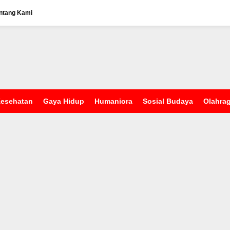
ntang Kami
esehatan
Gaya Hidup
Humaniora
Sosial Budaya
Olahra