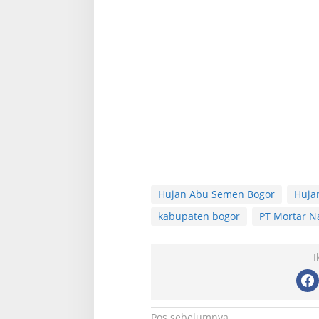
Hujan Abu Semen Bogor
Huja
kabupaten bogor
PT Mortar N
I
Pos sebelumnya