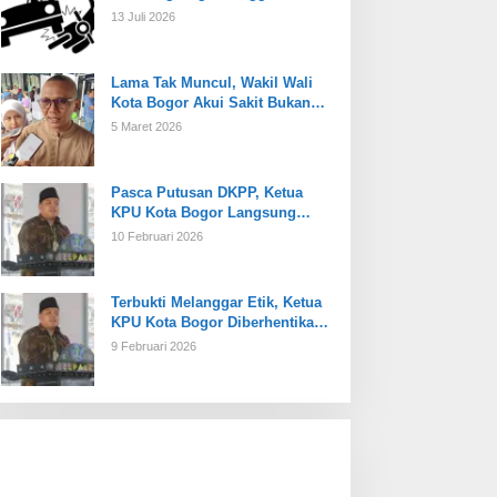
13 Juli 2026
Lama Tak Muncul, Wakil Wali
Kota Bogor Akui Sakit Bukan
Karena Masalah Internal
5 Maret 2026
Pasca Putusan DKPP, Ketua
KPU Kota Bogor Langsung
Dijabat Plt
10 Februari 2026
Terbukti Melanggar Etik, Ketua
KPU Kota Bogor Diberhentikan
Tetap
9 Februari 2026