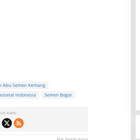
n Abu Semen Kemang
asional Indonesia
Semen Bogor
kuti Kami
Pos berikutnya