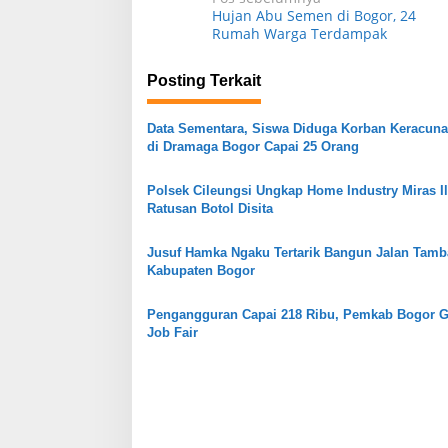
N
Hujan Abu Semen di Bogor, 24
a
Rumah Warga Terdampak
v
Posting Terkait
i
g
Data Sementara, Siswa Diduga Korban Keracun
a
di Dramaga Bogor Capai 25 Orang
s
Polsek Cileungsi Ungkap Home Industry Miras Il
i
Ratusan Botol Disita
p
o
Jusuf Hamka Ngaku Tertarik Bangun Jalan Tam
Kabupaten Bogor
s
Pengangguran Capai 218 Ribu, Pemkab Bogor G
Job Fair