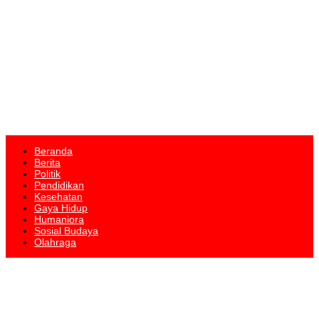
Beranda
Berita
Politik
Pendidikan
Kesehatan
Gaya Hidup
Humaniora
Sosial Budaya
Olahraga