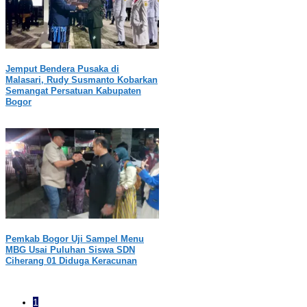
Jemput Bendera Pusaka di
Malasari, Rudy Susmanto Kobarkan
Semangat Persatuan Kabupaten
Bogor
Pemkab Bogor Uji Sampel Menu
MBG Usai Puluhan Siswa SDN
Ciherang 01 Diduga Keracunan
1