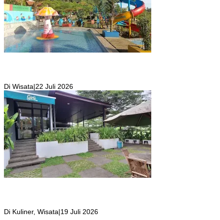
Kolam Renang Rawa Gabus Bersumber dari Mata Air Alami
Pegunungan yang Punya Pemandangan Langsung di Alam dan
Pegunungan
Di Wisata
|
22 Juli 2026
Girli Coffee Salah Satu Kafe yang Memiliki Suasana Syahdu dengan
Suara Aliran Sungai ditambah Pemandangan Gunung Salak yang
Indah!
Di Kuliner, Wisata
|
19 Juli 2026