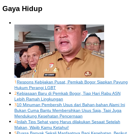
Gaya Hidup
1
Respons Kebijakan Pusat, Pemkab Bogor Siapkan Payung
Hukum Perangi LGBT
2
Kebiasaan Baru di Pemkab Bogor, Tiap Hari Rabu ASN
Lebih Ramah Lingkungan
3
10 Minuman Pembersih Usus dari Bahan-bahan Alami Ini
Bukan Cuma Bantu Membersihkan Usus Saja, Tapi Juga
Mendukung Kesehatan Pencernaan
4
Inilah Tips Sehat yang Harus dilakukan Sesaat Setelah
Makan, Wajib Kamu Ketahui!
5
Puasa Banyak Sekali Manfaatnya Bagi Kesehatan, Berikut