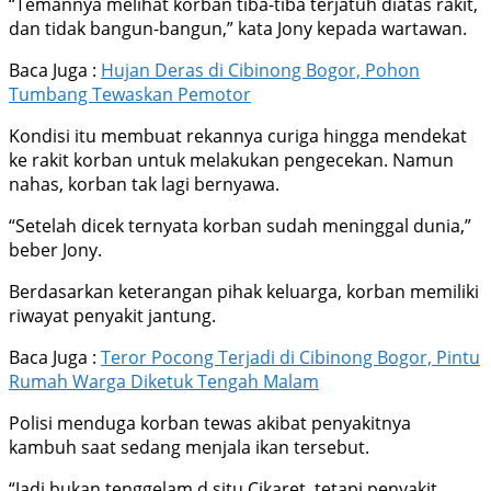
“Temannya melihat korban tiba-tiba terjatuh diatas rakit,
dan tidak bangun-bangun,” kata Jony kepada wartawan.
Baca Juga :
Hujan Deras di Cibinong Bogor, Pohon
Tumbang Tewaskan Pemotor
Kondisi itu membuat rekannya curiga hingga mendekat
ke rakit korban untuk melakukan pengecekan. Namun
nahas, korban tak lagi bernyawa.
“Setelah dicek ternyata korban sudah meninggal dunia,”
beber Jony.
Berdasarkan keterangan pihak keluarga, korban memiliki
riwayat penyakit jantung.
Baca Juga :
Teror Pocong Terjadi di Cibinong Bogor, Pintu
Rumah Warga Diketuk Tengah Malam
Polisi menduga korban tewas akibat penyakitnya
kambuh saat sedang menjala ikan tersebut.
“Jadi bukan tenggelam d situ Cikaret, tetapi penyakit