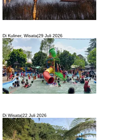
Resto Sekaligus Tempat Wisata di Rumah Air Bogor Masi Jadi
Tempat Favorit Liburan Akhir Pekan!
Di Kuliner, Wisata
|
29 Juli 2026
Wisata Toyo Lembah Hijau Cibatok Lewiliang Jadi Tempat Favorit
Wisata Renang Murah Meriah Sekaligus Tempat Renang Para Atlit
Bogor Barat
Di Wisata
|
22 Juli 2026