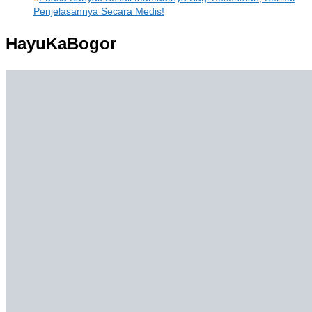
Penjelasannya Secara Medis!
HayuKaBogor