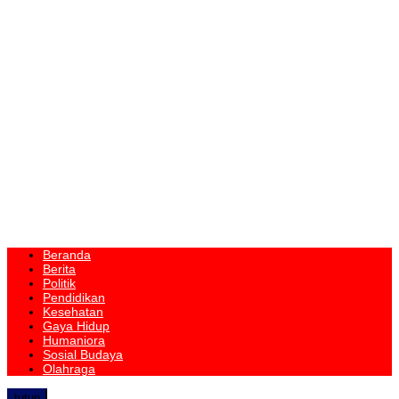
Beranda
Berita
Politik
Pendidikan
Kesehatan
Gaya Hidup
Humaniora
Sosial Budaya
Olahraga
tutup