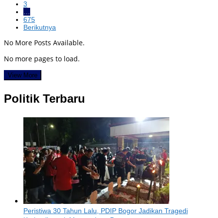
3
…
675
Berikutnya
No More Posts Available.
No more pages to load.
View More
Politik Terbaru
Peristiwa 30 Tahun Lalu, PDIP Bogor Jadikan Tragedi