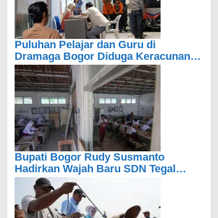
Puluhan Pelajar dan Guru di
Dramaga Bogor Diduga Keracunan
Usai Santap Menu MBG
Bupati Bogor Rudy Susmanto
Hadirkan Wajah Baru SDN Tegal
Benteng, Setelah 11 Tahun Tak
Tersentuh Pembangunan