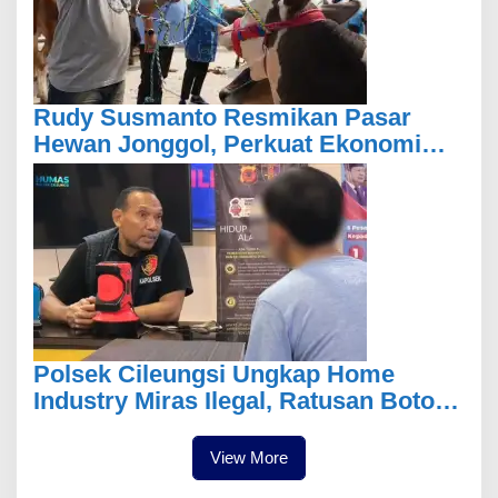
Rudy Susmanto Resmikan Pasar
Hewan Jonggol, Perkuat Ekonomi
Peternakan dan Dukung
Pengembangan Bogor Timur
Polsek Cileungsi Ungkap Home
Industry Miras Ilegal, Ratusan Botol
Disita
View More