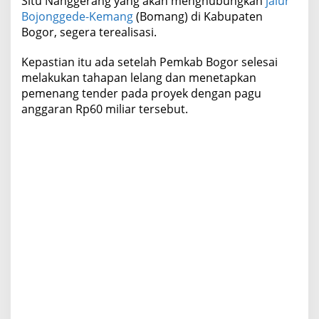
Situ Nanggerang yang akan menghubungkan
jalur
i
Bojonggede-Kemang
(Bomang) di Kabupaten
b
Bogor, segera terealisasi.
a
n
Kepastian itu ada setelah Pemkab Bogor selesai
g
melakukan tahapan lelang dan menetapkan
u
n
pemenang tender pada proyek dengan pagu
B
anggaran Rp60 miliar tersebut.
u
l
a
n
I
n
i