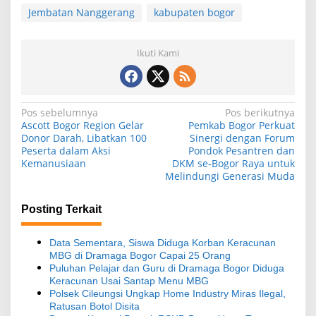
Jembatan Nanggerang
kabupaten bogor
Ikuti Kami
N
Pos sebelumnya
Pos berikutnya
Ascott Bogor Region Gelar
Pemkab Bogor Perkuat
a
Donor Darah, Libatkan 100
Sinergi dengan Forum
Peserta dalam Aksi
Pondok Pesantren dan
v
Kemanusiaan
DKM se-Bogor Raya untuk
i
Melindungi Generasi Muda
g
Posting Terkait
a
s
Data Sementara, Siswa Diduga Korban Keracunan
i
MBG di Dramaga Bogor Capai 25 Orang
Puluhan Pelajar dan Guru di Dramaga Bogor Diduga
p
Keracunan Usai Santap Menu MBG
o
Polsek Cileungsi Ungkap Home Industry Miras Ilegal,
Ratusan Botol Disita
s