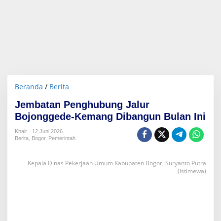
Beranda
/
Berita
J
e
Jembatan Penghubung Jalur
m
b
Bojonggede-Kemang Dibangun Bulan Ini
a
t
Khair
12 Juni 2026
Berita
,
Bogor
,
Pemerintah
a
n
P
Kepala Dinas Pekerjaan Umum Kabupaten Bogor, Suryanto Putra
e
(Istimewa)
n
g
h
u
b
u