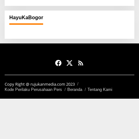
HayuKaBogor
Copy Right @ rujukanmedia.com 2023
Kode Perilaku Perusahaan Pers
Beranda
Tentang Kami