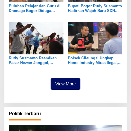
Puluhan Pelajar dan Guru di
Bupati Bogor Rudy Susmanto
Dramaga Bogor Diduga
Hadirkan Wajah Baru SDN
Keracunan Usai Santap Menu
Tegal Benteng, Setelah 11
MBG
Tahun Tak Tersentuh
Pembangunan
Rudy Susmanto Resmikan
Polsek Cileungsi Ungkap
Pasar Hewan Jonggol,
Home Industry Miras Ilegal,
Perkuat Ekonomi Peternakan
Ratusan Botol Disita
dan Dukung Pengembangan
Bogor Timur
View More
Politik Terbaru