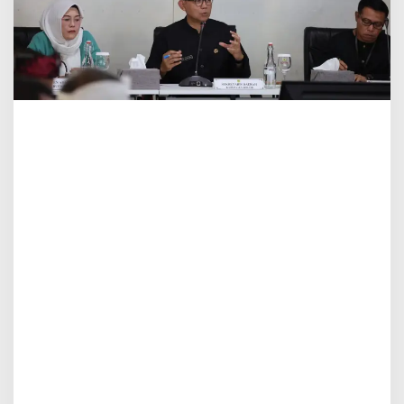
A
j
a
k
A
S
N
T
i
n
g
k
a
t
k
a
n
K
e
p
e
k
a
a
n