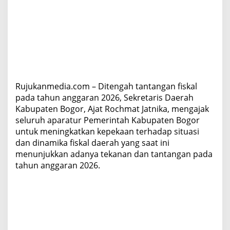
d
a
l
a
m
M
e
n
g
Rujukanmedia.com – Ditengah tantangan fiskal
h
pada tahun anggaran 2026, Sekretaris Daerah
a
Kabupaten Bogor, Ajat Rochmat Jatnika, mengajak
d
a
seluruh aparatur Pemerintah Kabupaten Bogor
p
untuk meningkatkan kepekaan terhadap situasi
i
dan dinamika fiskal daerah yang saat ini
T
menunjukkan adanya tekanan dan tantangan pada
a
tahun anggaran 2026.
n
t
a
n
g
a
n
F