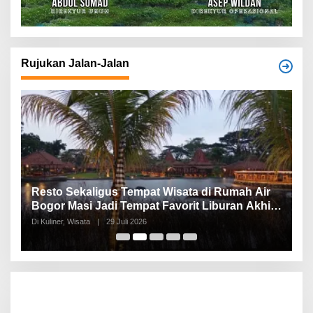
Rujukan Jalan-Jalan
Resto Sekaligus Tempat Wisata di Rumah Air
W
Bogor Masi Jadi Tempat Favorit Liburan Akhir
J
Pekan!
M
Di Kuliner, Wisata
|
29 Juli 2026
Di
B