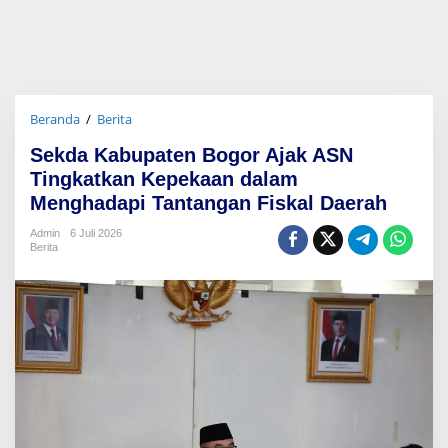
Beranda
/
Berita
S
e
Sekda Kabupaten Bogor Ajak ASN
k
d
Tingkatkan Kepekaan dalam
a
Menghadapi Tantangan Fiskal Daerah
K
a
Admin
6 Juli 2026
b
Berita
u
p
a
t
e
n
B
o
g
o
r