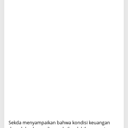
i
s
k
a
l
D
a
e
r
a
h
Sekda menyampaikan bahwa kondisi keuangan