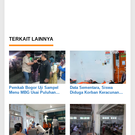
TERKAIT LAINNYA
Pemkab Bogor Uji Sampel
Data Sementara, Siswa
Menu MBG Usai Puluhan
Diduga Korban Keracunan
Siswa SDN Ciherang 01
MBG di Dramaga Bogor Capai
Diduga Keracunan
25 Orang