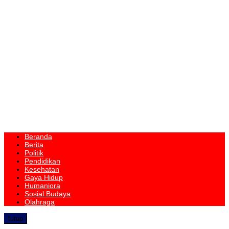
Beranda
Berita
Politik
Pendidikan
Kesehatan
Gaya Hidup
Humaniora
Sosial Budaya
Olahraga
tutup