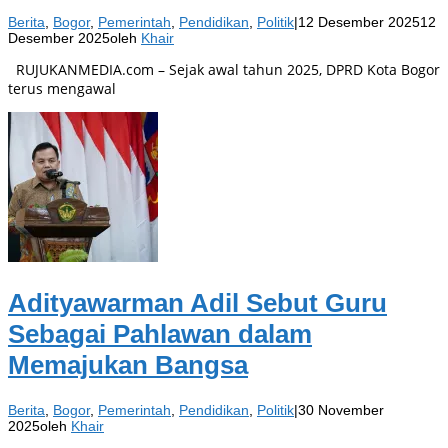
Berita
,
Bogor
,
Pemerintah
,
Pendidikan
,
Politik
|
12 Desember 2025
12
Desember 2025
oleh
Khair
RUJUKANMEDIA.com – Sejak awal tahun 2025, DPRD Kota Bogor
terus mengawal
Adityawarman Adil Sebut Guru
Sebagai Pahlawan dalam
Memajukan Bangsa
Berita
,
Bogor
,
Pemerintah
,
Pendidikan
,
Politik
|
30 November
2025
oleh
Khair