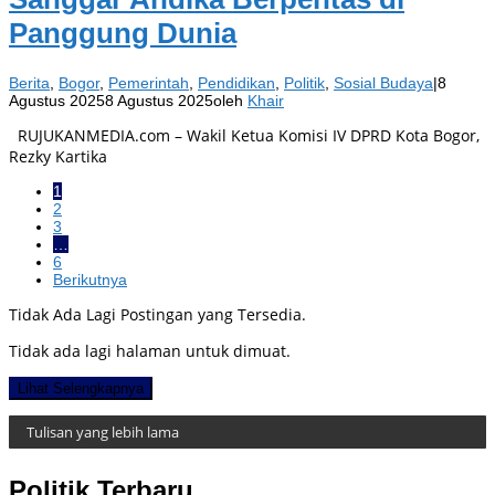
Panggung Dunia
Berita
,
Bogor
,
Pemerintah
,
Pendidikan
,
Politik
,
Sosial Budaya
|
8
Agustus 2025
8 Agustus 2025
oleh
Khair
RUJUKANMEDIA.com – Wakil Ketua Komisi IV DPRD Kota Bogor,
Rezky Kartika
1
2
3
…
6
Berikutnya
Tidak Ada Lagi Postingan yang Tersedia.
Tidak ada lagi halaman untuk dimuat.
Lihat Selengkapnya
Tulisan yang lebih lama
Politik Terbaru