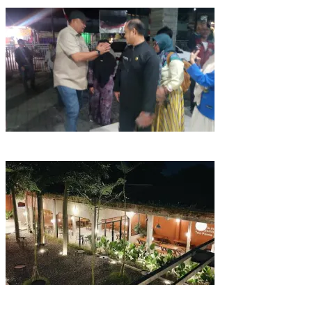
Pemkab Bogor Uji Sampel Menu MBG Usai Puluhan Siswa SDN
Ciherang 01 Diduga Keracunan
Kairos Coffee Eatery di Parung Bogor Jadi Salah Satu Kafe Terluas
dan Menyediakan Berbagai Jenis Seduhan Kopi Nusantara Asli